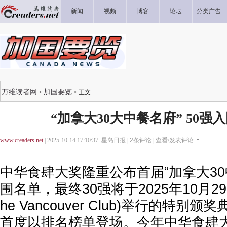
新闻
视频
博客
论坛
分类广告
万维读者网
加国要览
>
> 正文
“加拿大30大中餐名府” 50强
www.creaders.net
| 2025-10-14 17:10:37 星岛日报 |
2
条评论 |
查看/发表评论
中华食肆大奖隆重公布首届“加拿大30
围名单，最终30强将于2025年10月2
he Vancouver Club)举行的特
首度以排名榜单登场。今年中华食肆大