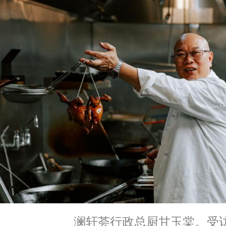
澜轩荟行政总厨甘玉棠。受