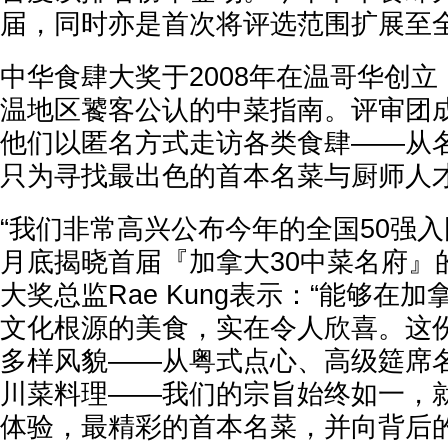
届，同时亦是首次将评选范围扩展至
中华食肆大奖于2008年在温哥华创
温地区饕客公认的中菜指南。评审团
他们以匿名方式走访各类食肆——从
只为寻找最出色的首本名菜与厨师人
“我们非常高兴公布今年的全国50强
月底揭晓首届『加拿大30中菜名府』
大奖总监Rae Kung表示：“能够在
文化根源的美食，实在令人欣喜。这
多样风貌——从粤式点心、高级筵席
川菜料理——我们的宗旨始终如一，
体验，最精彩的首本名菜，并向背后的