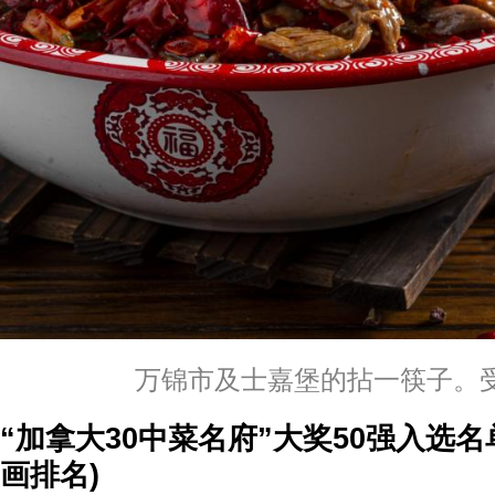
万锦市及士嘉堡的拈一筷子。
“加拿大30中菜名府”大奖50强入选
画排名)