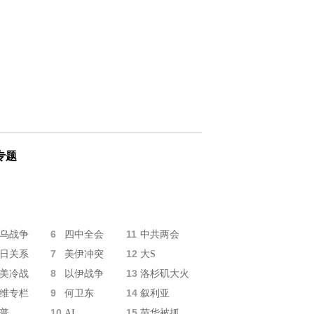
专题
6
11
乌战争
四中全会
中共两会
7
12
日关系
美伊冲突
大S
8
13
美冷战
以伊战争
洛杉矶大火
9
14
维专栏
何卫东
叙利亚
10
15
普
AI
苗华被抓