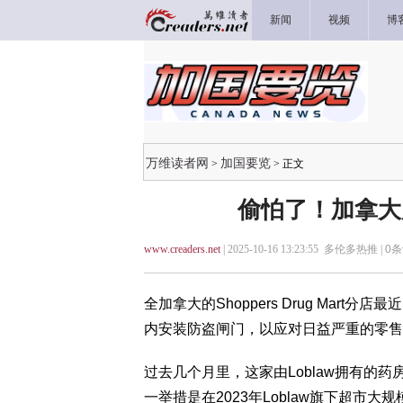
新闻
视频
博
万维读者网
加国要览
>
> 正文
偷怕了！加拿大所
www.creaders.net
| 2025-10-16 13:23:55 多伦多热推 |
0
条
全加拿大的Shoppers Drug Ma
内安装防盗闸门，以应对日益严重的零售
过去几个月里，这家由Loblaw拥有的
一举措是在2023年Loblaw旗下超市