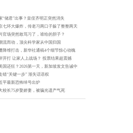
家“储君”出事？皇侄齐明正突然消失
京七环大爆炸，传老习两口子躲了整整两天
共官场突然敢骂习了，谁给的胆子？
潮流而动，顶尖科学家从中国归国
遭降维打击，新华社通稿4个细节惊心动魄
岸开打 让家人上战场？ 投票结果超震撼
美国还狂？2026第一天，新加坡发文告诫中
走错“关键一步” 渐失话语权
近平最新恐怖绰号出炉
大校长75岁娶娇妻，被骗光遗产气死