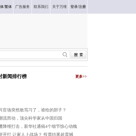
体
/
繁体
广告服务
联系我们
关于万维
登录
/
注册
小时新闻排行榜
更多>>
共官场突然敢骂习了，谁给的胆子？
潮流而动，顶尖科学家从中国归国
遭降维打击，新华社通稿4个细节惊心动魄
岸开打 让家人上战场？ 投票结果超震撼