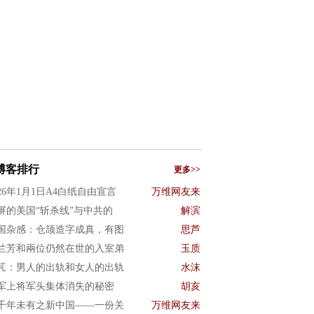
博客排行
更多>>
026年1月1日A4白纸自由宣言
万维网友来
屏的美国“斩杀线”与中共的
解滨
国杂感：仓颉造字成真，有图
思芦
兰芳和兩位仍然在世的入室弟
玉质
芃：男人的出轨和女人的出轨
水沫
军上将军头集体消失的秘密
胡亥
千年未有之新中国——一份关
万维网友来