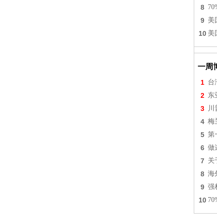
8
7
9
美
10
美
一周
1
台
2
东
3
川
4
梅
5
第
6
做
7
关
8
海
9
强
10
7