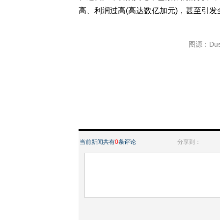
高、利润过高(高达数亿加元)，甚至引
图源：Dustin
当前新闻共有
0
条评论
分享到：