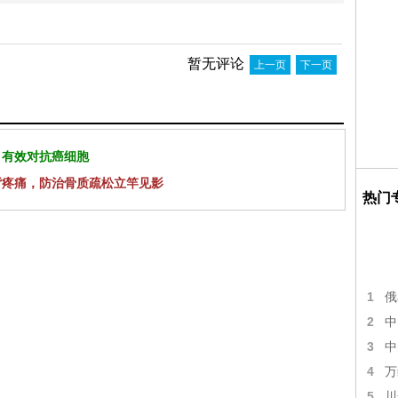
暂无评论
上一页
下一页
 有效对抗癌细胞
背疼痛，防治骨质疏松立竿见影
热门
1
俄
2
中
3
中
4
万
5
川