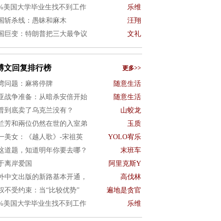
0%美国大学毕业生找不到工作
乐维
国斩杀线：愚昧和麻木
汪翔
国巨变：特朗普把三大最争议
文礼
博文回复排行榜
更多>>
湾问题：麻将停牌
随意生活
亚战争准备：从暗杀安倍开始
随意生活
普到底卖了乌克兰没有？
山蛟龙
兰芳和兩位仍然在世的入室弟
玉质
一美女：《越人歌》-宋祖英
YOLO宥乐
这道题，知道明年你要去哪？
末班车
于离岸爱国
阿里克斯Y
外中文出版的新路基本开通，
高伐林
权不受约束：当“比较优势”
遍地是贪官
0%美国大学毕业生找不到工作
乐维