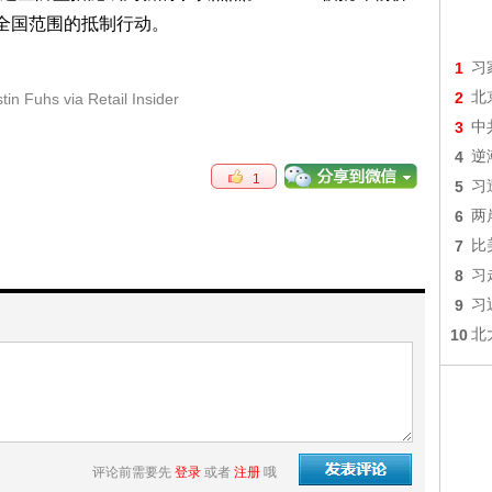
发全国范围的抵制行动。
1
习
2
北
 Fuhs via Retail Insider
3
中
4
逆
1
5
习
6
两
7
比
8
习
9
习
10
北
评论前需要先
登录
或者
注册
哦