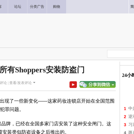
客
论坛
分类广告
购物
简
有Shoppers安装防盗门
24
评论 |
查看/发表评论
rt分店最近出现了一些新变化——这家药妆连锁店开始在全国范围
1
中
犯罪问题。
2
逆
药房品牌，已经在全国多家门店安装了这种安全闸门。这
3
习
大规模安装类似防盗设备之后推出的。
4
两