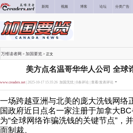
新闻
视频
博客
论坛
分类广告
万维读者网
加国要览
>
> 正文
美方点名温哥华华人公司 全球
www.creaders.net
| 2025-10-17 15:35:26 加国无忧 |
0
条评论 |
查看/发表评论
一场跨越亚洲与北美的庞大洗钱网络
国政府近日点名一家注册于加拿大B
为“全球网络诈骗洗钱的关键节点”，
面制裁。