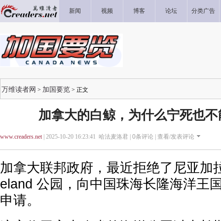
新闻
视频
博客
论坛
分类广告
万维读者网
加国要览
>
> 正文
加拿大的白鲸，为什么宁死也不
www.creaders.net
| 2025-10-20 16:23:41 哈法麦洛君 |
0
条评论 |
查看/发表评论
加拿大联邦政府，最近拒绝了尼亚加拉瀑
eland 公园，向中国珠海长隆海洋王
申请。