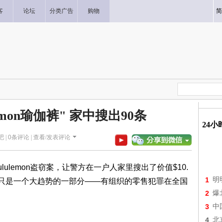
客
论坛
分类广告
购物
简
emon瑜伽裤" 家中搜出90条
24
吧 |
0
条评论 |
查看/发表评论
起Lululemon盗窃案，让警方在一户人家里搜出了价值$10.
1
明
这只是一个大趋势的一部分——有组织的零售犯罪在全国
2
爆
3
中
4
北