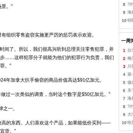
8
7
景。”
9
海
10
特
y上周宣布对有组织零售盗窃实施更严厉的惩罚表示欢迎。
一周
有一段时间了。所以，我们很高兴听到总理关注零售犯罪，并
1
台
步……这样犯罪分子就能为他们的犯罪行为负责，我们
2
梅
罪。”
3
川
4
第
24年加拿大扒手偷窃的商品价值高达$91亿加元。
5
做
6
关
018年做过一次类似的调查，当时这个数字是$50亿加元。”
7
海
8
7
品牌之一。
9
大
较高的东西。人们喜欢这个产品，如果能低价买到——
10
给
宜货。”