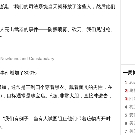
”他说。“我们的司法系统当天就释放了这些人，然后他们
多起有人亮出武器的事件——防熊喷雾、砍刀、我们见过枪、
”
ewfoundland Constabulary
事件增加了300%。
一周
1
2
增加，通常是三到四个穿着黑衣、戴着面具的男性，在
2
刷
grabs)，目标通常是珠宝店。他们非常大胆，直接冲进去，
3
回
4
梅
5
安
下来。“我们有例子，当有人试图阻止他们带着赃物离开时，
6
美
说。
7
美