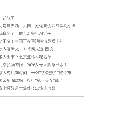
兰参战了
明是世界领土大国，她偏要伪装成弹丸小国
玩真的了！他点名警告习近平
劫不复！中国正在重演晚清最后十年
议内幕曝光！习等四人遭“围攻”
多人出事？北京流传神秘名单
北京拉响警报：2026头号风险浮出水面
京大秀肌肉时刻，一张“致命照片”被公布
国金融圈炸锅，投行“第一美女”栽了
京七环隧道大爆炸传出惊人内幕