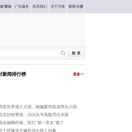
体
/
繁体
广告服务
联系我们
关于万维
登录
/
注册
小时新闻排行榜
更多>>
明是世界领土大国，她偏要伪装成弹丸小国
北京拉响警报：2026头号风险浮出水面
国金融圈炸锅，投行“第一美女”栽了
京七环隧道大爆炸传出惊人内幕