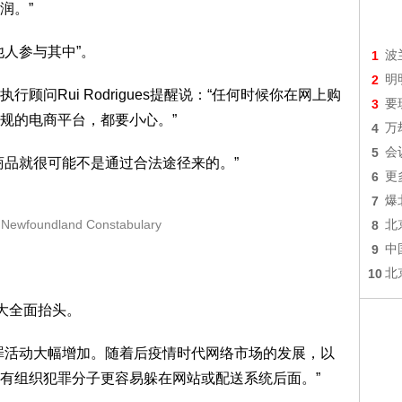
润。”
人参与其中”。
1
波
2
明
问Rui Rodrigues提醒说：“任何时候你在网上购
3
要
规的电商平台，都要小心。”
4
万
5
会
商品就很可能不是通过合法途径来的。”
6
更
7
爆
ewfoundland Constabulary
8
北
9
中
10
北
拿大全面抬头。
罪活动大幅增加。随着后疫情时代网络市场的发展，以
有组织犯罪分子更容易躲在网站或配送系统后面。”