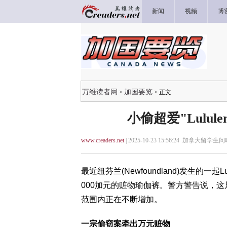
新闻
视频
博
万维读者网
加国要览
>
> 正文
小偷超爱"Lulul
www.creaders.net
| 2025-10-23 15:56:24 加拿大留学生问
最近纽芬兰(Newfoundland)发生的一
000加元的赃物瑜伽裤。警方警告说，
范围内正在不断增加。
一宗偷窃案牵出万元赃物