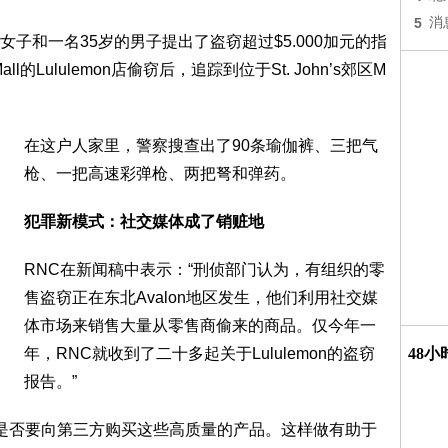
5
消
的女子和一名35岁的男子提出了盗窃超过$5.000加元的指
l的Lululemon店偷窃后，追踪到位于St. John’s郊区M
在这户人家里，警察搜查出了90条瑜伽裤、三把气
枪、一把高速彩弹枪、两把弩和弹药。
犯罪新模式：社交媒体成了销赃地
RNC在新闻稿中表示：“刑侦部门认为，有组织的零
售盗窃正在东北Avalon地区发生，他们利用社交媒
体市场来销售大量从零售商偷来的商品。仅今年一
年，RNC就收到了二十多起关于Lululemon的盗窃
48
报告。”
下是否要向第三方购买这些高质量的产品。这样做有助于