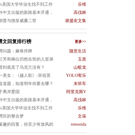
0%美国大学毕业生找不到工作
乐维
外中文出版的新路基本开通，
高伐林
朗普与德皇威廉二世
谢盛友文集
博文回复排行榜
更多>>
湾问题：麻将停牌
随意生活
兰芳和兩位仍然在世的入室弟
玉质
普到底卖了乌克兰没有？
山蛟龙
一美女：《越人歌》-宋祖英
YOLO宥乐
这道题，知道明年你要去哪？
末班车
于离岸爱国
阿里克斯Y
外中文出版的新路基本开通，
高伐林
0%美国大学毕业生找不到工作
乐维
湾区的整合梦
文庙
菓趣的回复，你至少有放风的
renweida