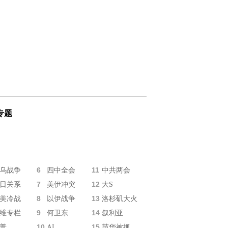
专题
6
11
乌战争
四中全会
中共两会
7
12
日关系
美伊冲突
大S
8
13
美冷战
以伊战争
洛杉矶大火
9
14
维专栏
何卫东
叙利亚
10
15
普
AI
苗华被抓