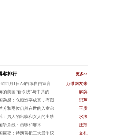
博客排行
更多>>
026年1月1日A4白纸自由宣言
万维网友来
屏的美国“斩杀线”与中共的
解滨
国杂感：仓颉造字成真，有图
思芦
兰芳和兩位仍然在世的入室弟
玉质
芃：男人的出轨和女人的出轨
水沫
国斩杀线：愚昧和麻木
汪翔
国巨变：特朗普把三大最争议
文礼