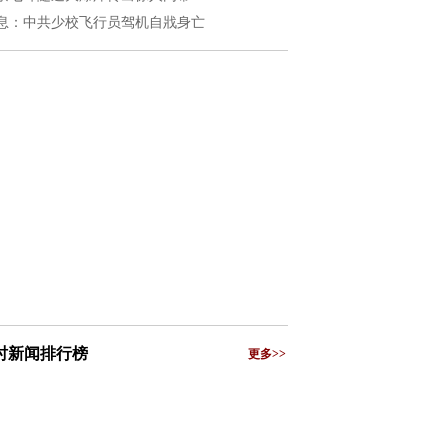
息：中共少校飞行员驾机自戕身亡
小时新闻排行榜
更多>>