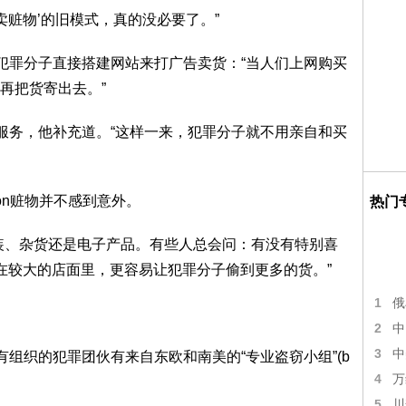
卖赃物’的旧模式，真的没必要了。”
组织犯罪分子直接搭建网站来打广告卖货：“当人们上网购买
再把货寄出去。”
”服务，他补充道。“这样一来，犯罪分子就不用亲自和买
mon赃物并不感到意外。
热门
装、杂货还是电子产品。有些人总会问：有没有特别喜
在较大的店面里，更容易让犯罪分子偷到更多的货。”
1
俄
2
中
3
中
现，有组织的犯罪团伙有来自东欧和南美的“专业盗窃小组”(b
4
万
5
川