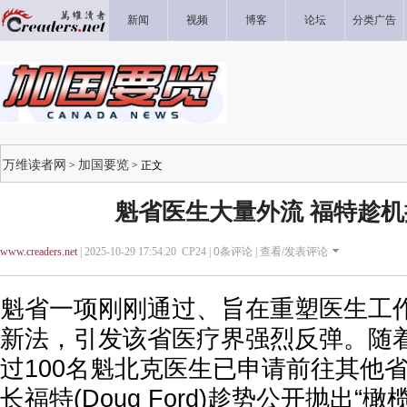
新闻
视频
博客
论坛
分类广告
万维读者网
加国要览
>
> 正文
魁省医生大量外流 福特趁机
www.creaders.net
| 2025-10-29 17:54:20 CP24 |
0
条评论 |
查看/发表评论
魁省一项刚刚通过、旨在重塑医生工
新法，引发该省医疗界强烈反弹。随
过100名魁北克医生已申请前往其他
长福特(Doug Ford)趁势公开抛出“