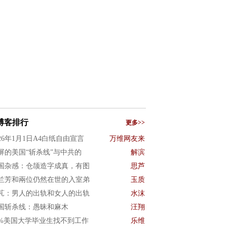
博客排行
更多>>
026年1月1日A4白纸自由宣言
万维网友来
屏的美国“斩杀线”与中共的
解滨
国杂感：仓颉造字成真，有图
思芦
兰芳和兩位仍然在世的入室弟
玉质
芃：男人的出轨和女人的出轨
水沫
国斩杀线：愚昧和麻木
汪翔
0%美国大学毕业生找不到工作
乐维