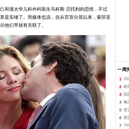
己和渥太华儿科外科医生马科斯·贝托利的恋情，不过
算是实锤了。而媒体也说，自从官宣分居以来，索菲亚
示他们早就有关联了。
一周
1
2
2
刷
3
回
4
梅
5
安
6
美
7
7