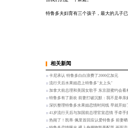
特鲁多夫妇育有三个孩子，最大的儿子已
相关新闻
卡尼承认 特鲁多白白浪费了2000亿加元
流行天后水果姐恋上特鲁多"太上头"
加拿大前总理和美国女歌手 东京甜蜜约会看
特鲁多有了新欢 前妻打破沉默：我不是单亲
深扒整理特鲁多水果姐恋情时间线 早就开始
41岁流行天后与加国前总理官宣恋情 手牵手
热闹了！凯蒂·佩里首回应认爱特鲁多 前妻晒
特鲁多恋情曝光 裸上身拥吻凯蒂配芮 画面流