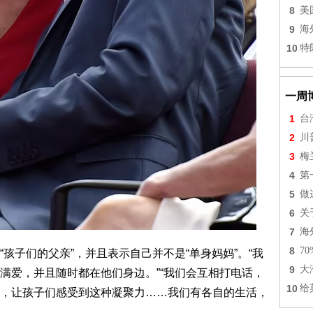
8
美
9
海
10
特
一周
1
台
2
川
3
梅
4
第
5
做
6
关
7
海
8
7
孩子们的父亲”，并且表示自己并不是“单身妈妈”。“我
9
大
满爱，并且随时都在他们身边。”“我们会互相打电话，
10
给
，让孩子们感受到这种凝聚力……我们有各自的生活，