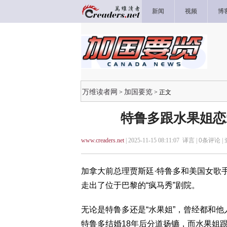
新闻
视频
博
万维读者网
加国要览
>
> 正文
特鲁多跟水果姐恋
www.creaders.net
| 2025-11-15 08:11:07 译言 |
0
条评论 |
加拿大前总理贾斯廷·特鲁多和美国女歌
走出了位于巴黎的“疯马秀”剧院。
无论是特鲁多还是“水果姐”，曾经都和他
特鲁多结婚18年后分道扬镳，而水果姐