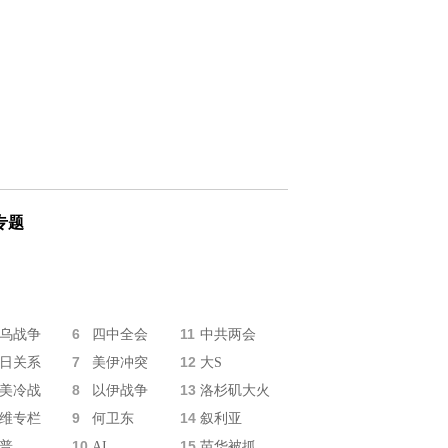
专题
6
11
乌战争
四中全会
中共两会
7
12
日关系
美伊冲突
大S
8
13
美冷战
以伊战争
洛杉矶大火
9
14
维专栏
何卫东
叙利亚
10
15
普
AI
苗华被抓