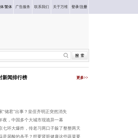
体
/
繁体
广告服务
联系我们
关于万维
登录
/
注册
小时新闻排行榜
更多>>
家“储君”出事？皇侄齐明正突然消失
年夜，中国多个大城市现诡异一幕
京七环大爆炸，传老习两口子躲了整整两天
蒜是尿酸的杀手？想要肾脏健康这些蔬菜要