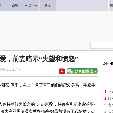
客
论坛
分类广告
购物
简
爱，前妻暗示“失望和愤怒”
24
查看/发表评论
手凯蒂·佩里，在上个月官宣了他们的恋爱关系，手牵手
1
习
2
跨
人保持着较为长久的“夫妻关系”，特鲁多和前妻索菲亚·
3
北
跟澳大利亚男演员奥兰多·布鲁姆虽然没有正式结婚，却
4
大