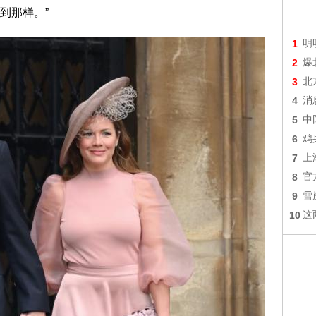
到那样。”
1
明
2
爆
3
北
4
消
5
中
6
鸡
7
上
8
官
9
雪
10
这