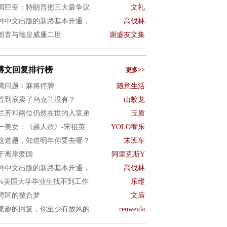
国巨变：特朗普把三大最争议
文礼
外中文出版的新路基本开通，
高伐林
朗普与德皇威廉二世
谢盛友文集
博文回复排行榜
更多>>
湾问题：麻将停牌
随意生活
普到底卖了乌克兰没有？
山蛟龙
兰芳和兩位仍然在世的入室弟
玉质
一美女：《越人歌》-宋祖英
YOLO宥乐
这道题，知道明年你要去哪？
末班车
于离岸爱国
阿里克斯Y
外中文出版的新路基本开通，
高伐林
0%美国大学毕业生找不到工作
乐维
湾区的整合梦
文庙
菓趣的回复，你至少有放风的
renweida