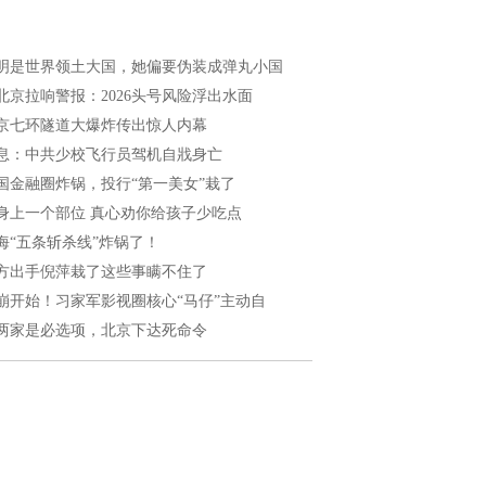
明是世界领土大国，她偏要伪装成弹丸小国
北京拉响警报：2026头号风险浮出水面
京七环隧道大爆炸传出惊人内幕
息：中共少校飞行员驾机自戕身亡
国金融圈炸锅，投行“第一美女”栽了
身上一个部位 真心劝你给孩子少吃点
海“五条斩杀线”炸锅了！
方出手倪萍栽了这些事瞒不住了
崩开始！习家军影视圈核心“马仔”主动自
两家是必选项，北京下达死命令