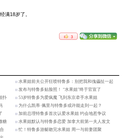
经满18岁了。
3
水果姐前夫公开狂喷特鲁多：别把我和傀儡扯一起
发布与特鲁多贴脸照！ “水果姐”终于官宣了
相扑
53岁特鲁多为爱疯魔 飞到东京牵手水果姐
妈
为什么凯蒂·佩里与特鲁多或许能走到一起？
了
加前总理特鲁多首次认爱水果姐 约会地惹争议
撒糖
水果姐默认与特鲁多恋爱 加拿大前第一夫人发文
合
忙！特鲁多游艇吻完水果姐 周一与前妻团聚
出