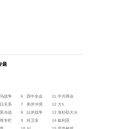
专题
6
11
乌战争
四中全会
中共两会
7
12
日关系
美伊冲突
大S
8
13
美冷战
以伊战争
洛杉矶大火
9
14
维专栏
何卫东
叙利亚
10
15
普
AI
苗华被抓