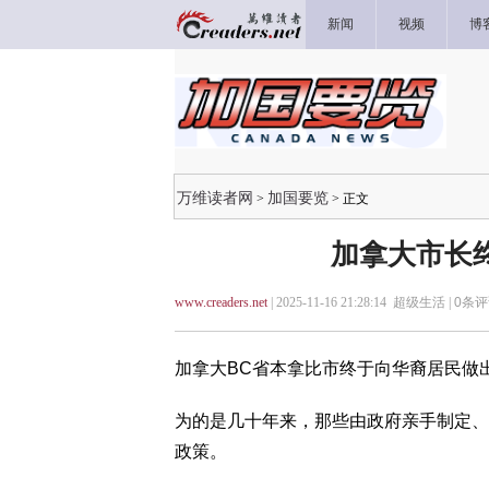
新闻
视频
博
万维读者网
加国要览
>
> 正文
加拿大市长
www.creaders.net
| 2025-11-16 21:28:14 超级生活 |
0
条评
加拿大BC省本拿比市终于向华裔居民做
为的是几十年来，那些由政府亲手制定、
政策。