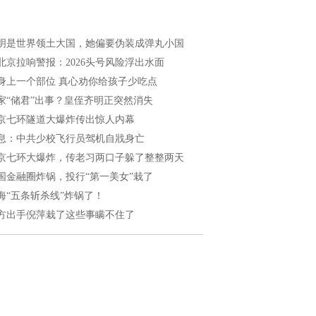
明是世界领土大国，她偏要伪装成弹丸小国
北京拉响警报：2026头号风险浮出水面
身上一个部位 真心劝你给孩子少吃点
家“储君”出事？皇侄齐明正突然消失
京七环隧道大爆炸传出惊人内幕
息：中共少校飞行员驾机自戕身亡
京七环大爆炸，传老习两口子躲了整整两天
国金融圈炸锅，投行“第一美女”栽了
海“五条斩杀线”炸锅了！
方出手倪萍栽了这些事瞒不住了