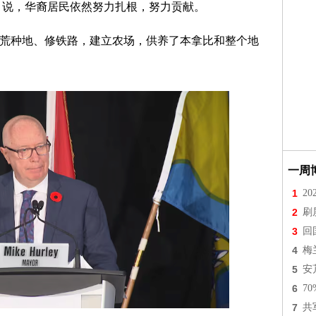
ey 说，华裔居民依然努力扎根，努力贡献。
、开荒种地、修铁路，建立农场，供养了本拿比和整个地
一周
1
2
2
刷
3
回
4
梅
5
安
6
7
7
共