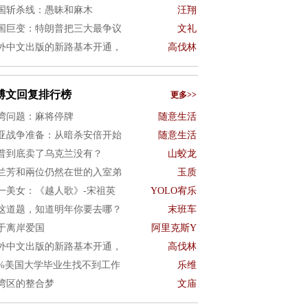
国斩杀线：愚昧和麻木
汪翔
国巨变：特朗普把三大最争议
文礼
外中文出版的新路基本开通，
高伐林
博文回复排行榜
更多>>
湾问题：麻将停牌
随意生活
亚战争准备：从暗杀安倍开始
随意生活
普到底卖了乌克兰没有？
山蛟龙
兰芳和兩位仍然在世的入室弟
玉质
一美女：《越人歌》-宋祖英
YOLO宥乐
这道题，知道明年你要去哪？
末班车
于离岸爱国
阿里克斯Y
外中文出版的新路基本开通，
高伐林
0%美国大学毕业生找不到工作
乐维
湾区的整合梦
文庙