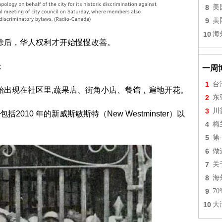
8
美
9
美
10
海
废除后，华人权利才开始慢慢改善。
；
一周
1
台
开始出现在社区里,蔬果店、街角小店、餐馆，遍地开花。
2
东
3
川
10 年的新威斯敏斯特（New Westminster）以
4
梅
5
第
6
做
7
关
8
海
9
7
10
大