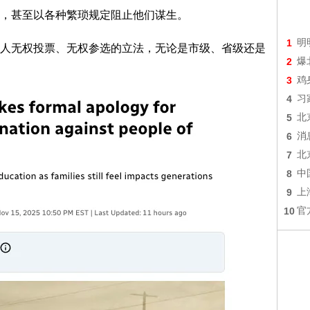
，甚至以各种繁琐规定阻止他们谋生。
1
明
人无权投票、无权参选的立法，无论是市级、省级还是
2
爆
3
鸡
4
习
5
北
6
消
7
北
8
中
9
上
10
官