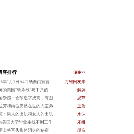
博客排行
更多>>
026年1月1日A4白纸自由宣言
万维网友来
屏的美国“斩杀线”与中共的
解滨
国杂感：仓颉造字成真，有图
思芦
兰芳和兩位仍然在世的入室弟
玉质
芃：男人的出轨和女人的出轨
水沫
0%美国大学毕业生找不到工作
乐维
军上将军头集体消失的秘密
胡亥