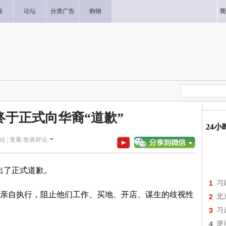
客
论坛
分类广告
购物
简
终于正式向华裔“道歉”
24
论 |
查看/发表评论
出了正式道歉。
1
习
亲自执行，阻止他们工作、买地、开店、谋生的歧视性
2
北
3
习
4
逆