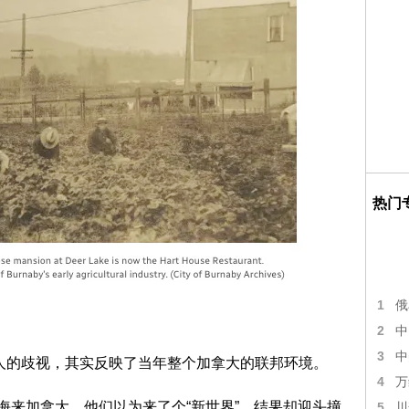
热门
1
俄
2
中
3
中
拿比对华人的歧视，其实反映了当年整个加拿大的联邦环境。
4
万
过海来加拿大，他们以为来了个“新世界”，结果却迎头撞
5
川