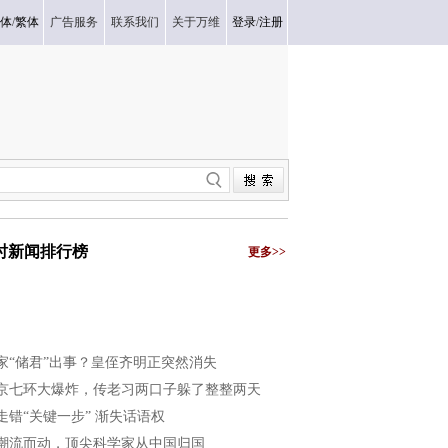
体
/
繁体
广告服务
联系我们
关于万维
登录
/
注册
小时新闻排行榜
更多>>
家“储君”出事？皇侄齐明正突然消失
京七环大爆炸，传老习两口子躲了整整两天
走错“关键一步” 渐失话语权
潮流而动，顶尖科学家从中国归国