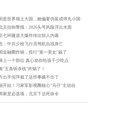
明是世界领土大国，她偏要伪装成弹丸小国
北京拉响警报：2026头号风险浮出水面
京七环隧道大爆炸传出惊人内幕
息：中共少校飞行员驾机自戕身亡
国金融圈炸锅，投行“第一美女”栽了
身上一个部位 真心劝你给孩子少吃点
海“五条斩杀线”炸锅了！
方出手倪萍栽了这些事瞒不住了
崩开始！习家军影视圈核心“马仔”主动自
两家是必选项，北京下达死命令