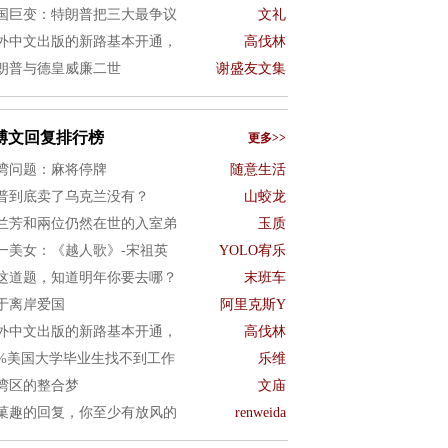
国巨变：特朗普把三大最争议
文礼
外中文出版的新路基本开通，
高伐林
朗普与德皇威廉二世
谢盛友文集
博文回复排行榜
更多>>
湾问题：麻将停牌
随意生活
普到底卖了乌克兰没有？
山蛟龙
兰芳和兩位仍然在世的入室弟
玉质
一美女：《越人歌》-宋祖英
YOLO宥乐
这道题，知道明年你要去哪？
末班车
于离岸爱国
阿里克斯Y
外中文出版的新路基本开通，
高伐林
0%美国大学毕业生找不到工作
乐维
湾区的整合梦
文庙
菓趣的回复，你至少有放风的
renweida