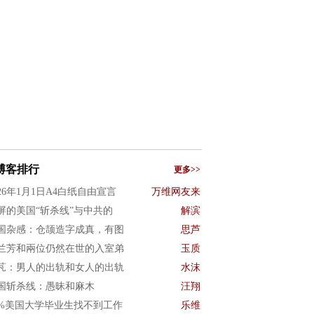
博客排行
更多>>
026年1月1日A4白纸自由宣言
万维网友来
屏的美国“斩杀线”与中共的
解滨
国杂感：仓颉造字成真，有图
思芦
兰芳和兩位仍然在世的入室弟
玉质
芃：男人的出轨和女人的出轨
水沫
国斩杀线：愚昧和麻木
汪翔
0%美国大学毕业生找不到工作
乐维