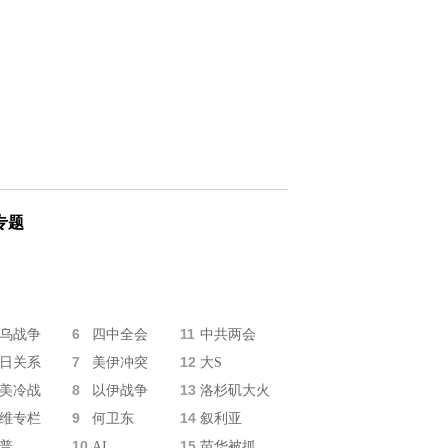
专题
6
11
乌战争
四中全会
中共两会
7
12
日关系
美伊冲突
大S
8
13
美冷战
以伊战争
洛杉矶大火
9
14
维专栏
何卫东
叙利亚
10
15
普
AI
苗华被抓