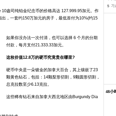
5
习
e 10盎司纯铂金纪念币的价格高达 127.999.95加元。作
指出，一套约150万加元的房子，最低首付为10%(约15
如果你没办法一次付清，也可以选择 6 个月的分期
付款，每月支付21.333.33加元。
这枚价值12.8万的硬币究竟贵在哪里?
硬币中央是一朵镀金的加拿大百合，其上镶嵌了23
颗黄色钻石，包括：14颗梨形切割，9颗圆形切割，
总克拉数至少6.13克拉。
48
这些稀有钻石来自加拿大西北地区由Burgundy Dia