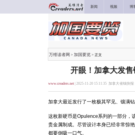
新闻
视频
博
万维读者网
加国要览
>
> 正文
开眼！加拿大发售
www.creaders.net
| 2025-11-20 15:11:35 加拿大省钱快报 
加拿大最近发行了一枚极其罕见、镶满钻
这枚新硬币是Opulence系列的一部
贵金属制成。尽管设计本身已经非常惊艳
都要倒吸一口气。