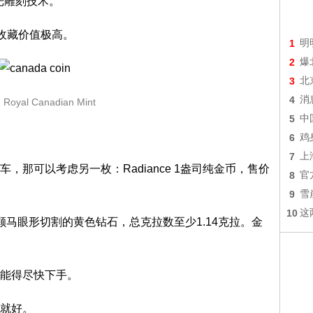
光雕刻技术。
，收藏价值极高。
1
明
2
爆
3
北
4
消
oyal Canadian Mint
5
中
6
鸡
7
上
那可以考虑另一枚：Radiance 1盎司纯金币，售价
8
官
9
雪
10
这
马眼形切割的黄色钻石，总克拉数至少1.14克拉。金
能得尽快下手。
就好。