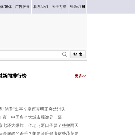
体
/
繁体
广告服务
联系我们
关于万维
登录
/
注册
小时新闻排行榜
更多>>
家“储君”出事？皇侄齐明正突然消失
年夜，中国多个大城市现诡异一幕
京七环大爆炸，传老习两口子躲了整整两天
蒜是尿酸的杀手？想要肾脏健康这些蔬菜要