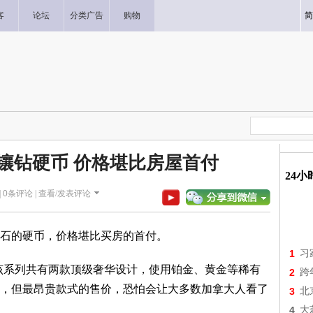
客
论坛
分类广告
购物
简
镶钻硬币 价格堪比房屋首付
24
|
0
条评论 |
查看/发表评论
石的硬币，价格堪比买房的首付。
1
习
分，该系列共有两款顶级奢华设计，使用铂金、黄金等稀有
2
跨
，但最昂贵款式的售价，恐怕会让大多数加拿大人看了
3
北
4
大