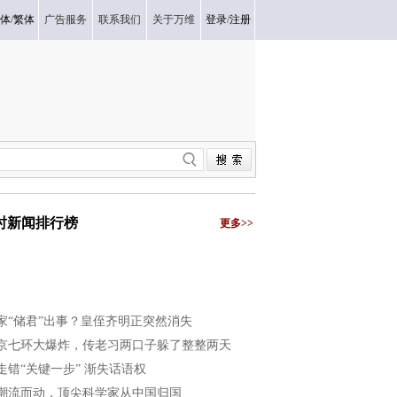
体
/
繁体
广告服务
联系我们
关于万维
登录
/
注册
小时新闻排行榜
更多>>
家“储君”出事？皇侄齐明正突然消失
京七环大爆炸，传老习两口子躲了整整两天
走错“关键一步” 渐失话语权
潮流而动，顶尖科学家从中国归国