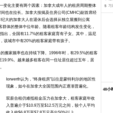
ka认为，这一变化主要有两个因素：加拿大成年人的租房周期整体
5
习
间也在拉长。加拿大按揭及住房公司(CMHC)副首席经
充说，部分年纪大的加拿大人在退休后会选择从独立屋搬到公寓
租客群体的整体中位年龄。随着租客年龄结构发生变化，
指出，全国有11.7%的租客家庭育有子女。其中，温尼
岁，该城市中有20%的租客家庭带有孩子。
搬家频率也在持续下降。1996年时，有29.5%的租客
至19.9%。越来越多租客在同一住址居住超过五年，居
。
Iorwerth认为，“终身租房”以往是蒙特利尔的地区性
现象，如今在加拿大全国范围内正逐渐普遍化。
48
双薪合租仍难抵租金压力在加拿大，租客家庭年收
入普遍介于$10.9万至$12.5万元之间，较个人平均
收入的$6.8万至$7.8万元高出50%以上。