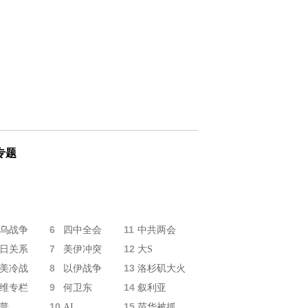
专题
6
11
乌战争
四中全会
中共两会
7
12
日关系
美伊冲突
大S
8
13
美冷战
以伊战争
洛杉矶大火
9
14
维专栏
何卫东
叙利亚
10
15
普
AI
苗华被抓