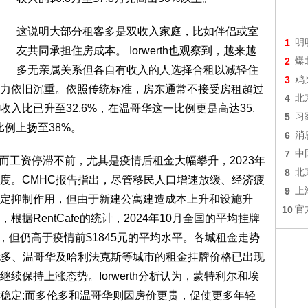
这说明大部分租客多是双收入家庭，比如伴侣或室
1
明
友共同承担住房成本。 Iorwerth也观察到，越来越
2
爆
多无亲属关系但各自有收入的人选择合租以减轻住
3
鸡
力依旧沉重。依照传统标准，房东通常不接受房租超过
4
北
入比已升至32.6%，在温哥华这一比例更是高达35.
5
习
例上扬至38%。
6
消
7
中
涨而工资停滞不前，尤其是疫情后租金大幅攀升，2023年
8
北
度。CMHC报告指出，尽管移民人口增速放缓、经济疲
9
上
定抑制作用，但由于新建公寓建造成本上升和设施升
10
官
据RentCafe的统计，2024年10月全国的平均挂牌
平，但仍高于疫情前$1845元的平均水平。各城租金走势
伦多、温哥华及哈利法克斯等城市的租金挂牌价格已出现
续保持上涨态势。Iorwerth分析认为，蒙特利尔和埃
稳定;而多伦多和温哥华则因房价更贵，促使更多年轻