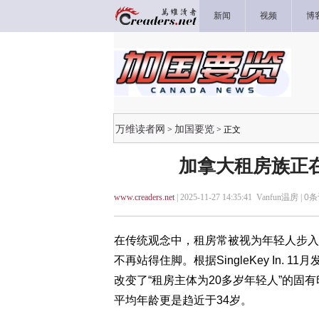
新闻
视频
博
万维读者网
加国要览
>
> 正文
加拿大租房族正
www.creaders.net
| 2025-11-27 14:35:41 Vanfun温房 |
0
条
在传统观念中，租房常被视为年轻人步入
不再站得住脚。根据SingleKey In.
改变了“租房主体为20多岁年轻人”的
平均年龄更是趋近于34岁。