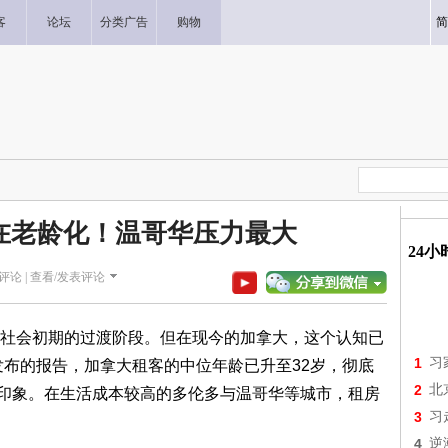
客
论坛
分类广告
购物
简
在老龄化！温哥华压力最大
24
评论 |
查看/发表评论
社会初期的过渡阶段。但在现今的加拿大，这个认知已
1
习
 11月发布的报告，加拿大租客的中位年龄已升至32岁，彻底
2
北
固有印象。在生活成本较高的多伦多与温哥华等城市，租房
3
习
4
逆