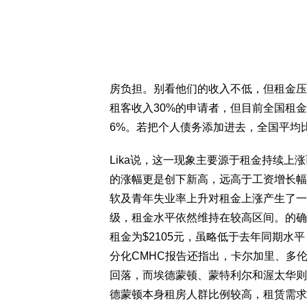
房负担。别看他们的收入不低，但租金压
租客收入30%的申请者，但目前全国租金收
6%。若把个人债务添加进去，全国平均比
Lika说，这一现象主要源于租金持续上
的涨幅更是创下新高，远高于工资增长幅
软及青年失业率上升对租金上涨产生了一
级，租金水平依然维持在较高区间。的确，根
租金为$2105元，虽略低于去年同期水
分化CMHC报告还指出，卡尔加里、多
回落，而埃德蒙顿、蒙特利尔和渥太华则继
德蒙顿本身租房人群比例较高，租赁需求