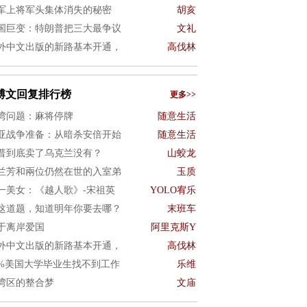
军上将军头集体消失的秘密
胡亥
国巨变：特朗普把三大最争议
文礼
外中文出版的新路基本开通，
高伐林
博文回复排行榜
更多>>
湾问题：麻将停牌
随意生活
亚战争准备：从暗杀安倍开始
随意生活
普到底卖了乌克兰没有？
山蛟龙
兰芳和兩位仍然在世的入室弟
玉质
一美女：《越人歌》-宋祖英
YOLO宥乐
这道题，知道明年你要去哪？
末班车
于离岸爱国
阿里克斯Y
外中文出版的新路基本开通，
高伐林
0%美国大学毕业生找不到工作
乐维
湾区的整合梦
文庙