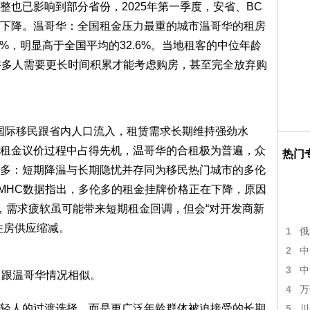
整也已影响到部分省份，2025年第一季度，安省、BC
下降。温哥华：全国租金压力最重的城市温哥华的租房
6%，明显高于全国平均的32.6%。当地租客的中位年龄
许多人需要更长时间积累才能考虑购房，甚至完全放弃购
国际移民跟省内人口流入，租赁需求长期维持强劲水
租金议价过程中占得先机，温哥华的合租极为普遍，众
热门
多：短期降温与长期隐忧并存同为移民热门城市的多伦
MHC数据指出，多伦多的租金挂牌价格正在下降，原因
点明，需求疲软虽可能带来短期租金回调，但会“对开发商新
住房供应缩减。
1
俄
2
中
3
中
，跟温哥华情况相似。
4
万
轻人的过渡选择，而是更广泛年龄群体被迫接受的长期
5
川