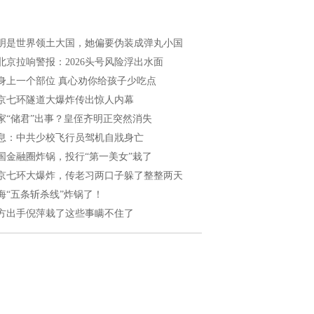
明是世界领土大国，她偏要伪装成弹丸小国
北京拉响警报：2026头号风险浮出水面
身上一个部位 真心劝你给孩子少吃点
京七环隧道大爆炸传出惊人内幕
家“储君”出事？皇侄齐明正突然消失
息：中共少校飞行员驾机自戕身亡
国金融圈炸锅，投行“第一美女”栽了
京七环大爆炸，传老习两口子躲了整整两天
海“五条斩杀线”炸锅了！
方出手倪萍栽了这些事瞒不住了