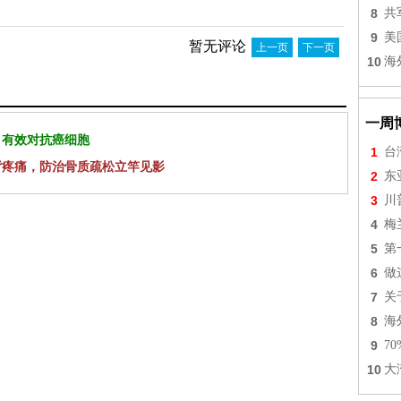
8
共
9
美
暂无评论
上一页
下一页
10
海
一周
 有效对抗癌细胞
1
台
背疼痛，防治骨质疏松立竿见影
2
东
3
川
4
梅
5
第
6
做
7
关
8
海
9
7
10
大