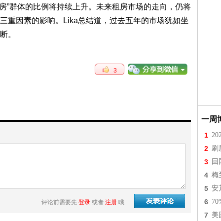
终身租房”群体的比例将持续上升。未来租房市场的走向，仍将
三重因素的影响。Lika总结道，过去五年的市场犹如坐
断。
3
一周
1
2
2
刷
3
回
4
梅
5
安
6
7
评论前需要先
登录
或者
注册
哦
7
美