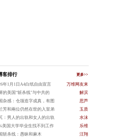
博客排行
更多>>
026年1月1日A4白纸自由宣言
万维网友来
屏的美国“斩杀线”与中共的
解滨
国杂感：仓颉造字成真，有图
思芦
兰芳和兩位仍然在世的入室弟
玉质
芃：男人的出轨和女人的出轨
水沫
0%美国大学毕业生找不到工作
乐维
国斩杀线：愚昧和麻木
汪翔