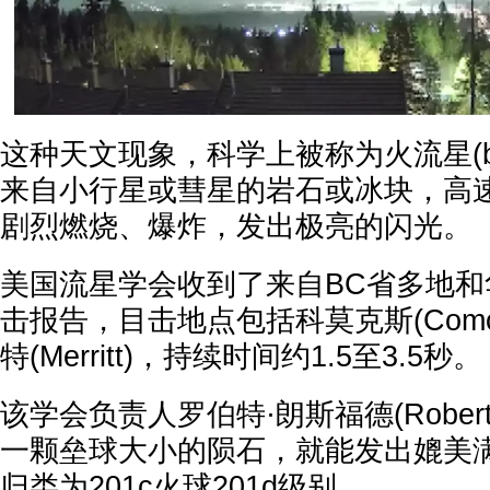
这种天文现象，科学上被称为火流星(bo
来自小行星或彗星的岩石或冰块，高
剧烈燃烧、爆炸，发出极亮的闪光。
美国流星学会收到了来自BC省多地
击报告，目击地点包括科莫克斯(Com
特(Merritt)，持续时间约1.5至3.5秒。
该学会负责人罗伯特·朗斯福德(Robert L
一颗垒球大小的陨石，就能发出媲美
归类为201c火球201d级别。