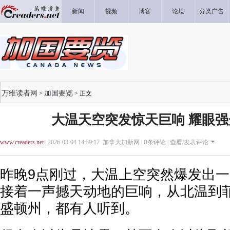
新闻
视频
博客
论坛
分类广告
万维读者网
加国要览
>
> 正文
大温天空突发惊天巨响 耀眼
www.creaders.net
| 2026-03-04 14:59:17 加拿大加新网 |
0
条评论 |
查看/发表评论
昨晚9点刚过，大温上空突然爆发出
接着一声撼天动地的巨响，从北温到
盛顿州，都有人听到。