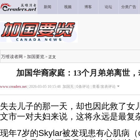
新闻
视频
博客
论坛
分类广告
万维读者网
加国要览
>
> 正文
加国华裔家庭：13个月弟弟离世
www.creaders.net
| 2026-03-05 10:15:48 加国无 |
0
条评论 |
查看/发表评论
失去儿子的那一天，却也因此救了女
文市一对夫妇来说，这将永远是最复
现年7岁的Skylar被发现患有心肌病（car