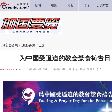
新闻
视频
博客
论坛
分类广告
万维读者网
加国要览
>
> 正文
为中国受逼迫的教会禁食祷告日
www.creaders.net
| 2026-03-07 20:39:49 万维读者网 |
0
条评论 |
查看/发表评论