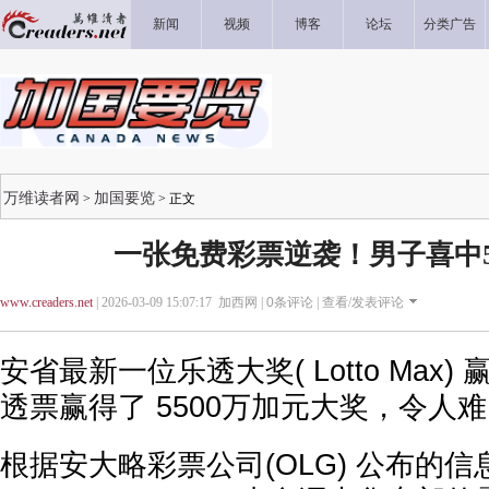
新闻
视频
博客
论坛
分类广告
万维读者网
加国要览
>
> 正文
一张免费彩票逆袭！男子喜中5
www.creaders.net
| 2026-03-09 15:07:17 加西网 |
0
条评论 |
查看/发表评论
安省最新一位乐透大奖( Lotto Max
透票赢得了 5500万加元大奖，令人
根据安大略彩票公司(OLG) 公布的信