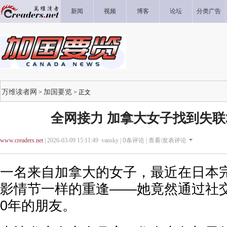
新闻
视频
博客
论坛
分类广告
万维读者网
加国要览
>
> 正文
全网接力 加拿大女子找到失联
www.creaders.net
| 2026-03-09 15:11:49 vansky |
0
条评论 |
查看/发表评论
一名来自加拿大的女子，最近在日本
影情节一样的重逢——她竟然通过社
0年的朋友。