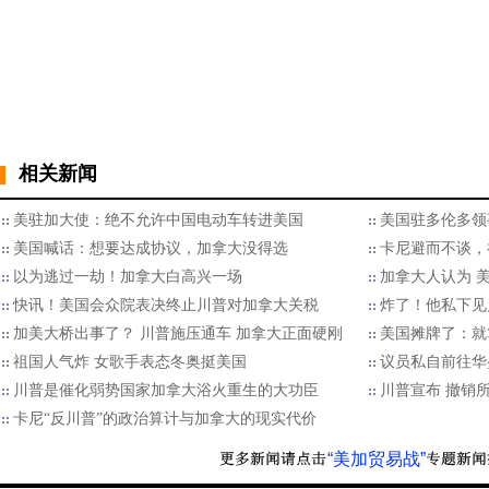
相关新闻
美驻加大使：绝不允许中国电动车转进美国
美国驻多伦多领
美国喊话：想要达成协议，加拿大没得选
卡尼避而不谈，
以为逃过一劫！加拿大白高兴一场
加拿大人认为 
快讯！美国会众院表决终止川普对加拿大关税
炸了！他私下见
加美大桥出事了？ 川普施压通车 加拿大正面硬刚
美国摊牌了：就
祖国人气炸 女歌手表态冬奥挺美国
议员私自前往华
川普是催化弱势国家加拿大浴火重生的大功臣
川普宣布 撤销
卡尼“反川普”的政治算计与加拿大的现实代价
“美加贸易战”