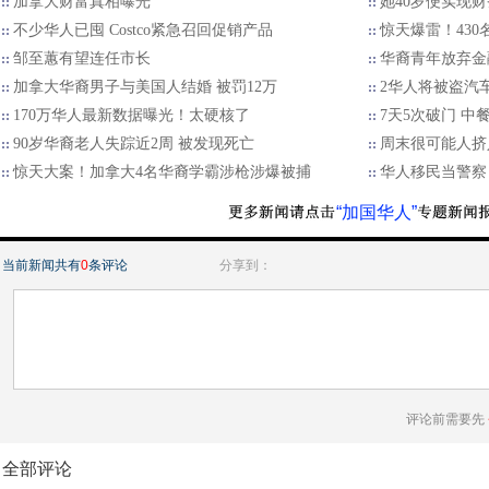
加拿大财富真相曝光
她40岁便实现财
不少华人已囤 Costco紧急召回促销产品
惊天爆雷！43
邹至蕙有望连任市长
华裔青年放弃金
加拿大华裔男子与美国人结婚 被罚12万
2华人将被盗汽
170万华人最新数据曝光！太硬核了
7天5次破门 中
90岁华裔老人失踪近2周 被发现死亡
周末很可能人挤人
惊天大案！加拿大4名华裔学霸涉枪涉爆被捕
华人移民当警察 
“加国华人”
当前新闻共有
0
条评论
分享到：
评论前需要先
全部评论