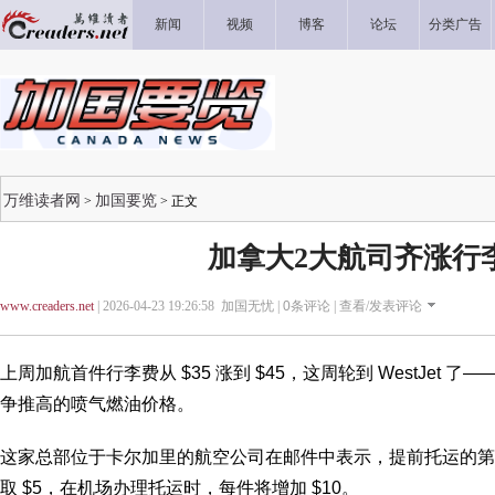
新闻
视频
博客
论坛
分类广告
万维读者网
加国要览
>
> 正文
加拿大2大航司齐涨行
www.creaders.net
| 2026-04-23 19:26:58 加国无忧 |
0
条评论 |
查看/发表评论
上周加航首件行李费从 $35 涨到 $45，这周轮到 WestJet
争推高的喷气燃油价格。
这家总部位于卡尔加里的航空公司在邮件中表示，提前托运的第
取 $5，在机场办理托运时，每件将增加 $10。