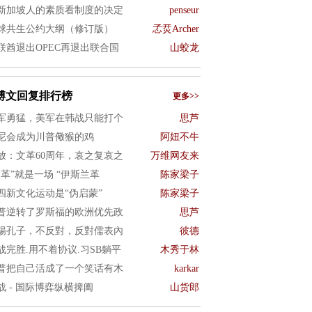
新加坡人的素质看制度的决定
penseur
球共生公约大纲（修订版）
孞烎Archer
联酋退出OPEC再退出联合国
山蛟龙
博文回复排行榜
更多>>
军勇猛，美军在韩战只能打个
思芦
尼会成为川普儆猴的鸡
阿妞不牛
放：文革60周年，哀之复哀之
万维网友来
文革”就是一场 “伊斯兰革
陈家梁子
四新文化运动是“伪启蒙”
陈家梁子
普逆转了罗斯福的欧洲优先政
思芦
揚孔子，不反對，反對儒表內
彼德
战完胜.用不着协议.习SB躺平
木秀于林
普把自己活成了一个笑话有木
karkar
战 - 国际博弈纵横捭阖
山货郎