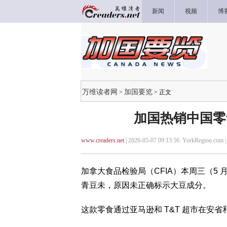
新闻
视频
博
万维读者网
加国要览
>
> 正文
加国热销中国零
www.creaders.net
| 2026-05-07 09:13:56 YorkRegion.com 
加拿大食品检验局（CFIA）本周三（5 月 
青豆未，原因未正确标示大豆成分。
这款零食通过亚马逊和 T&T 超市在安