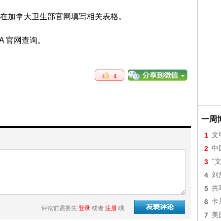
在加拿大卫生部官网填写相关表格。
A 官网查询。
4
一周
1
文
2
中
3
“
4
刘
5
共
6
卡
评论前需要先
登录
或者
注册
哦
7
美