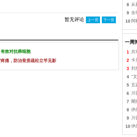
8
从
9
全
暂无评论
上一页
下一页
10
阿
一周
 有效对抗癌细胞
1
共
2
卡
背疼痛，防治骨质疏松立竿见影
3
刘
4
“
5
五
6
川
7
闡
8
伊
9
川
10
伊