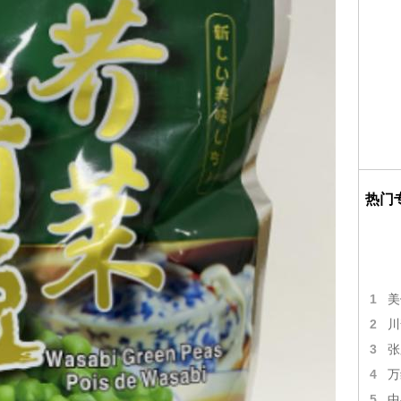
热门
1
美
2
川
3
张
4
万
5
中