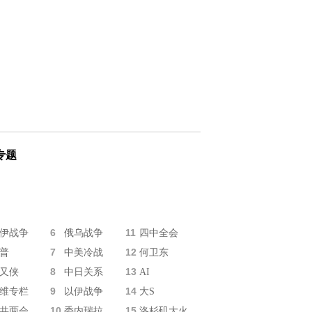
专题
6
11
伊战争
俄乌战争
四中全会
7
12
普
中美冷战
何卫东
8
13
又侠
中日关系
AI
9
14
维专栏
以伊战争
大S
10
15
共两会
委内瑞拉
洛杉矶大火