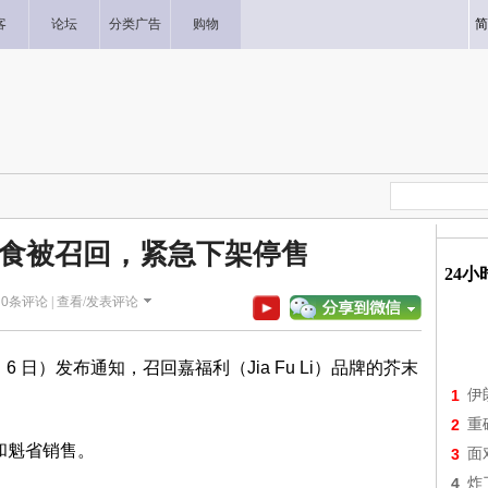
客
论坛
分类广告
购物
简
食被召回，紧急下架停售
24
|
0
条评论 |
查看/发表评论
6 日）发布通知，召回嘉福利（Jia Fu Li）品牌的芥末
1
伊
2
重
省和魁省销售。
3
面
4
炸