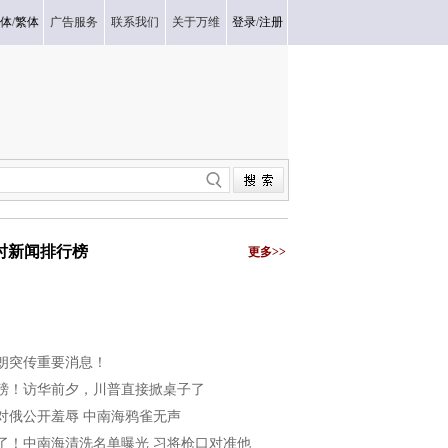
体
/
繁体
广告服务
联系我们
关于万维
登录
/
注册
小时新闻排行榜
更多>>
朗突传重要消息！
磅！访华前夕，川普直接掀桌子了
对俄公开羞辱 中南海鸦雀无声
了！中南海清洗名单曝光 习将枪口对准他