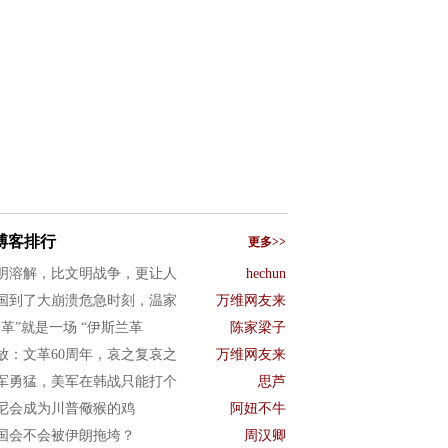
博客排行
更多>>
明溶解，比文明战争，更让人
hechun
国到了大崩溃危急时刻，温家
万维网友来
文革”就是一场 “伊斯兰革
陈家梁子
放：文革60周年，哀之复哀之
万维网友来
军勇猛，美军在韩战只能打个
思芦
尼会成为川普儆猴的鸡
阿妞不牛
国会不会被伊朗拖垮？
周汉卿