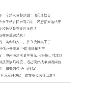
下一个清洗目标预测：他高居榜首
衣女子站在阳台骂习彭，没想招来这结果
副校长这是有多性压抑？
朗突传重要消息！
磅！访华前夕，川普直接掀桌子了
对俄公开羞辱 中南海鸦雀无声
了！中南海清洗名单曝光 习将枪口对准他
鲜援俄惨烈程度，远超现代战争崩溃阈值
发！川普叫停“自由行动”
个月蒸发9100亿，谁在高位疯狂出逃？