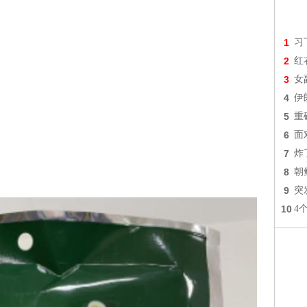
1
习
2
红
3
女
4
伊
5
重
6
面
7
炸
8
朝
9
突
10
4