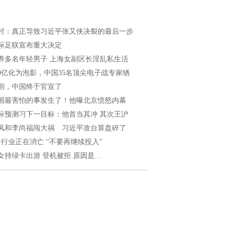
时：真正导致习近平张又侠决裂的最后一步
际足联宣布重大决定
养多名年轻男子 上海女副区长淫乱私生活
00亿化为泡影，中国35名顶尖电子战专家牺
刚，中国终于官宣了
国最害怕的事发生了！他曝北京愤怒内幕
际预测习下一目标：他首当其冲 其次王沪
凤和李尚福闯大祸 习近平攻台算盘碎了
个行业正在消亡 “不要再继续投入”
女持绿卡出游 登机被拒 原因是…