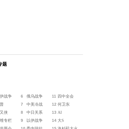
专题
6
11
伊战争
俄乌战争
四中全会
7
12
普
中美冷战
何卫东
8
13
又侠
中日关系
AI
9
14
维专栏
以伊战争
大S
10
15
共两会
委内瑞拉
洛杉矶大火