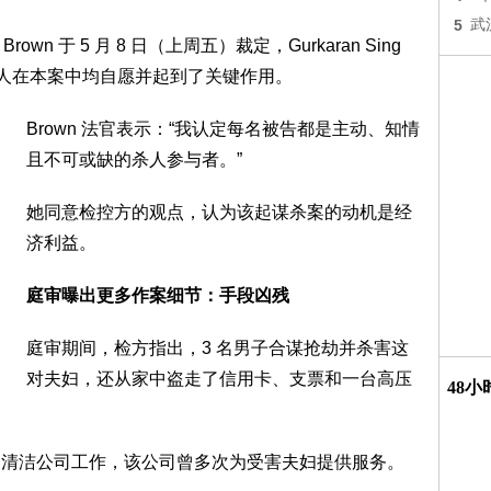
5
武
own 于 5 月 8 日（上周五）裁定，Gurkaran Sing
r Toor 3 人在本案中均自愿并起到了关键作用。
Brown 法官表示：“我认定每名被告都是主动、知情
且不可或缺的杀人参与者。”
她同意检控方的观点，认为该起谋杀案的动机是经
济利益。
庭审曝出更多作案细节：手段凶残
庭审期间，检方指出，3 名男子合谋抢劫并杀害这
对夫妇，还从家中盗走了信用卡、支票和一台高压
48
 拥有的一家清洁公司工作，该公司曾多次为受害夫妇提供服务。