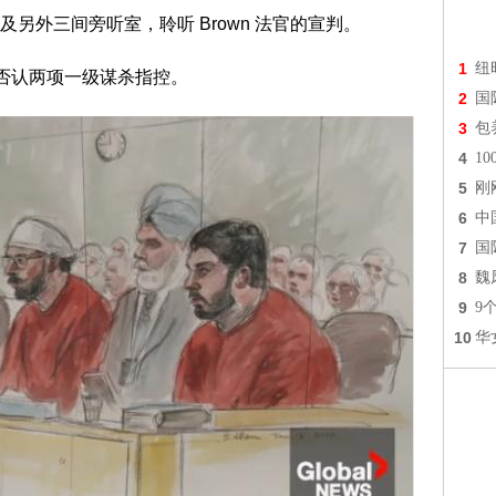
另外三间旁听室，聆听 Brown 法官的宣判。
1
纽
均否认两项一级谋杀指控。
2
国
3
包
4
1
5
刚
6
中
7
国
8
魏
9
9
10
华