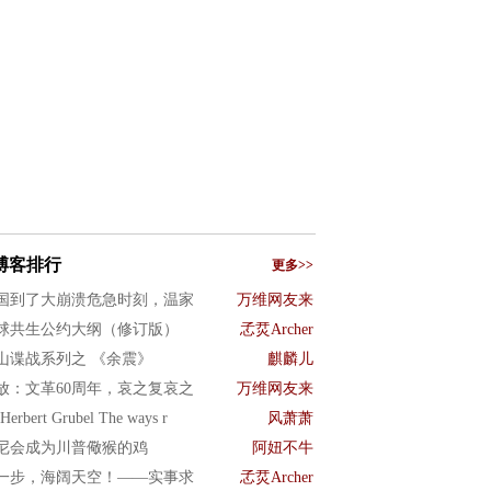
博客排行
更多>>
国到了大崩溃危急时刻，温家
万维网友来
球共生公约大纲（修订版）
孞烎Archer
山谍战系列之 《余震》
麒麟儿
放：文革60周年，哀之复哀之
万维网友来
Herbert Grubel The ways r
风萧萧
尼会成为川普儆猴的鸡
阿妞不牛
一步，海阔天空！——实事求
孞烎Archer