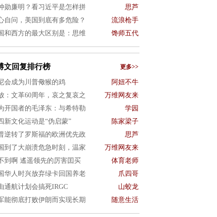
仲勋廉明？看习近平是怎样拼
思芦
心自问，美国到底有多危险？
流浪枪手
国和西方的最大区别是：思维
馋师五代
博文回复排行榜
更多>>
尼会成为川普儆猴的鸡
阿妞不牛
放：文革60周年，哀之复哀之
万维网友来
为开国者的毛泽东：与希特勒
学园
四新文化运动是“伪启蒙”
陈家梁子
普逆转了罗斯福的欧洲优先政
思芦
国到了大崩溃危急时刻，温家
万维网友来
不到啊 遙遥领先的厉害囯买
体育老师
国华人时兴放弃绿卡回国养老
爪四哥
由通航计划会搞死IRGC
山蛟龙
军能彻底打败伊朗而实现长期
随意生活