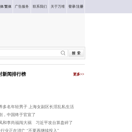
体
/
繁体
广告服务
联系我们
关于万维
登录
/
注册
小时新闻排行榜
更多>>
养多名年轻男子 上海女副区长淫乱私生活
刚，中国终于官宣了
凤和李尚福闯大祸 习近平攻台算盘碎了
个行业正在消亡 “不要再继续投入”