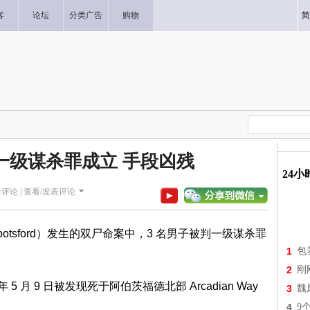
客
论坛
分类广告
购物
简
一级谋杀罪成立 手段凶残
24
评论 |
查看/发表评论
bbotsford）发生的双尸命案中，3 名男子被判一级谋杀罪
1
包
2
刚
022 年 5 月 9 日被发现死于阿伯茨福德北部 Arcadian Way
3
魏
4
9