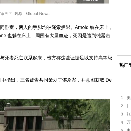
画面 图源：Global News
不同卧室，两人的手脚均被绳索捆绑。Arnold 躺在床上，
nne 也躺在床上，周围有大量血迹，死因是遭到钝器击
与死者死亡联系起来，检方称这些证据足以支持高等级
热门
月的结案陈词中指出，三名被告共同策划了谋杀案，并意图获取 De
1
美
2
川
3
张
4
万
5
中