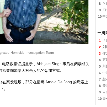
8
习
9
扪
10
中
一周
1
卡
2
刘
ed Homicide Investigation Team
3
作
4
五
话数据证据显示，Abhijeet Singh 事后在阅读相关
5
川
，包括查询加拿大对杀人犯的惩罚方式。
6
中
7
想
案发现场，部分在捆绑 Arnold De Jong 的绳索上，
8
美
上。
9
自
10
美