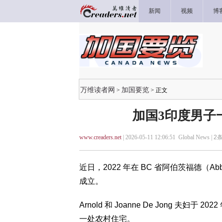
新闻
视频
博
万维读者网
加国要览
>
> 正文
加国3印度男子
www.creaders.net
| 2026-05-11 12:06:51 Global News |
2
条
近日，2022 年在 BC 省阿伯茨福德（A
成立。
Arnold 和 Joanne De Jong 夫妇于 2
一处农村住宅。