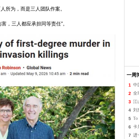
或两人所为，而是三人团队作案。
伤害，三人都应承担同等责任”。
一周
1
中
2
全
3
江
4
刘
5
To 
6
卡
7
进