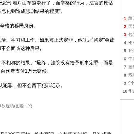
它已经朝着对面车道滑行了，而辛格的行为，法官的原话
步恶化到造成悲剧结果的程度”。
1
纽
辛格的移民身份。
2
国
3
包
生活、学习和工作。如果被正式定罪，他“几乎肯定”会被
4
刚
却不会面临这种后果。
5
1
6
中
种不相称的结果。”最终，法院没有给予刑事定罪，而是
7
国
及向伤者支付1万元赔偿。
8
魏
9
9
承认犯罪，但不会留下犯罪记录。
10
华
事故现场(图源：X)