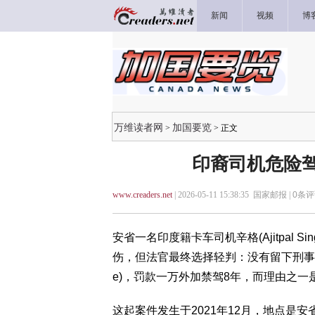
新闻
视频
博
万维读者网
加国要览
>
> 正文
印裔司机危险驾
www.creaders.net
| 2026-05-11 15:38:35 国家邮报 |
0
条评
安省一名印度籍卡车司机辛格(Ajitpal
伤，但法官最终选择轻判：没有留下刑事定罪记录
e)，罚款一万外加禁驾8年，而理由之
这起案件发生于2021年12月，地点是安省雷