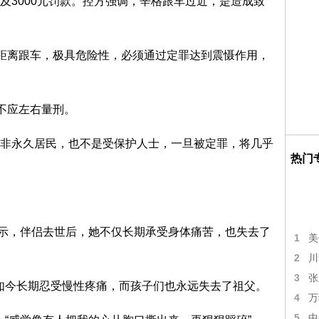
及3000元罚款。控方强调，辛格跟车过近，是造成致
近距离跟车，极具危险性，必须通过定罪达到震慑作用，
不应左右量刑。
非永久居民，也不是受保护人士，一旦被定罪，将几乎
热门
andry表示，伴侣去世后，她不仅长期承受身体痛苦，也失去了
1
美
2
川
3
张
庭，母亲如今长期忍受慢性疼痛，而孩子们也永远失去了祖父。
4
万
5
中