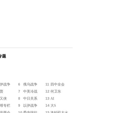
专题
6
11
伊战争
俄乌战争
四中全会
7
12
普
中美冷战
何卫东
8
13
又侠
中日关系
AI
9
14
维专栏
以伊战争
大S
10
15
共两会
委内瑞拉
洛杉矶大火