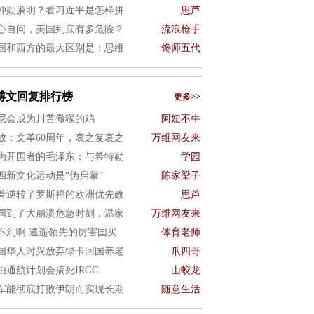
仲勋廉明？看习近平是怎样拼
思芦
心自问，美国到底有多危险？
流浪枪手
国和西方的最大区别是：思维
馋师五代
博文回复排行榜
更多>>
尼会成为川普儆猴的鸡
阿妞不牛
放：文革60周年，哀之复哀之
万维网友来
为开国者的毛泽东：与希特勒
学园
四新文化运动是“伪启蒙”
陈家梁子
普逆转了罗斯福的欧洲优先政
思芦
国到了大崩溃危急时刻，温家
万维网友来
不到啊 遙遥领先的厉害囯买
体育老师
国华人时兴放弃绿卡回国养老
爪四哥
由通航计划会搞死IRGC
山蛟龙
军能彻底打败伊朗而实现长期
随意生活