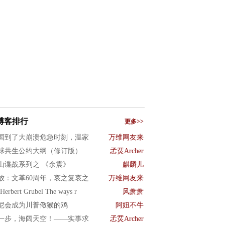
博客排行
更多>>
国到了大崩溃危急时刻，温家
万维网友来
球共生公约大纲（修订版）
孞烎Archer
山谍战系列之 《余震》
麒麟儿
放：文革60周年，哀之复哀之
万维网友来
Herbert Grubel The ways r
风萧萧
尼会成为川普儆猴的鸡
阿妞不牛
一步，海阔天空！——实事求
孞烎Archer