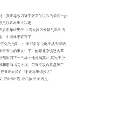
时：真正导致习近平张又侠决裂的最后一步
际足联宣布重大决定
养多名年轻男子 上海女副区长淫乱私生活
刚，中国终于官宣了
00亿化为泡影，中国35名顶尖电子战专家牺
国最害怕的事发生了！他曝北京愤怒内幕
际预测习下一目标：他首当其冲 其次王沪
凤和李尚福闯大祸 习近平攻台算盘碎了
个行业正在消亡 “不要再继续投入”
女持绿卡出游 登机被拒 原因是…