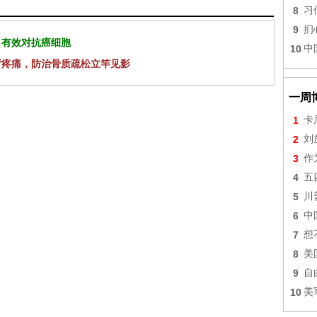
8
习
9
扪
 有效对抗癌细胞
10
中
背疼痛，防治骨质疏松立竿见影
一周
1
卡
2
刘
3
作
4
五
5
川
6
中
7
想
8
美
9
自
10
美