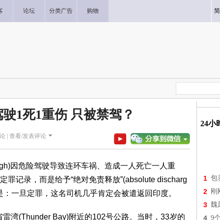
客
论坛
分类广告
购物
简
驶1死1重伤 只被禁驾？
24
论 |
查看/发表评论
 Singh)因危险驾驶导致连环车祸、造成一人死亡一人重
1
包
，而是给予“绝对免责释放”(absolute discharg
2
刚
一是：一旦定罪，这名司机几乎肯定会被遣返回印度。
3
魏
湾(Thunder Bay)附近的102号公路。当时，33岁的
4
9