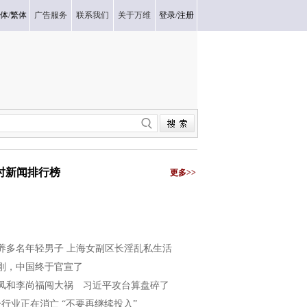
体
/
繁体
广告服务
联系我们
关于万维
登录
/
注册
小时新闻排行榜
更多>>
养多名年轻男子 上海女副区长淫乱私生活
刚，中国终于官宣了
凤和李尚福闯大祸 习近平攻台算盘碎了
个行业正在消亡 “不要再继续投入”