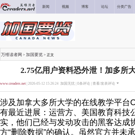
新闻
视频
博客
论坛
分类广告
万维读者网
加国要览
>
> 正文
2.75亿用户资料恐外泄！加多所
www.creaders.net
| 2026-05-12 15:26:24 加国无忧 |
0
条评论 |
查看/发表评论
涉及加拿大多所大学的在线教学平台Ca
有最近进展：运营方、美国教育科技公司In
实，他们已经与发动攻击的黑客达成
方“删除数据”的确认。虽然官方并未