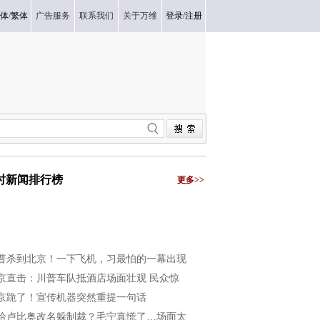
体
/
繁体
广告服务
联系我们
关于万维
登录
/
注册
小时新闻排行榜
更多>>
普杀到北京！一下飞机，习最怕的一幕出现
京直击：川普车队抵酒店场面壮观 民众惊
京跪了！宣传机器突然重提一句话
给卢比奥改名躲制裁？毛宁真慌了…场面太