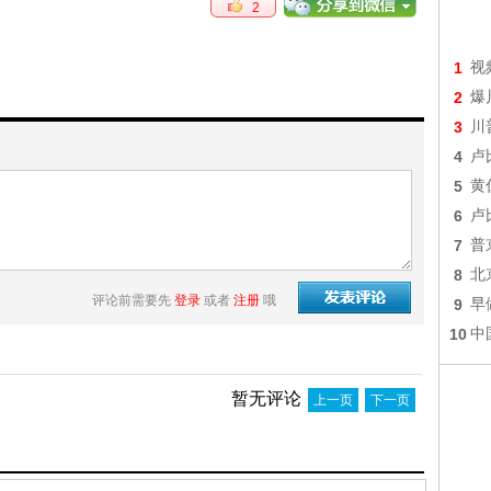
2
1
视
2
爆
3
川
4
卢
5
黄
6
卢
7
普
8
北
评论前需要先
登录
或者
注册
哦
9
早
10
中
暂无评论
上一页
下一页