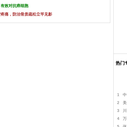
 有效对抗癌细胞
背疼痛，防治骨质疏松立竿见影
热门
1
中
2
美
3
川
4
万
5
张