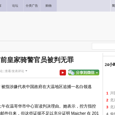
客
论坛
分类广告
购物
简
” 前皇家骑警官员被判无罪
24
论 |
查看/发表评论
ajcher 被指涉嫌代表中国政府在大温地区追捕一名白领逃
1
川
2
北
n 于周三上午在温哥华市中心宣读判决理由。她表示，控方指控
3
北
邮件往来，但这些证据不足以充分证明 Majcher 在 201
4
偷