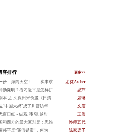
博客排行
更多>>
一步，海阔天空！——实事求
孞烎Archer
仲勋廉明？看习近平是怎样拼
思芦
刻本 之 久保田米价畫《日清
席琳
位“中国大妈”成了川普访华
文庙
无百日红 - 纵观 韩 朝,越对
玉质
国和西方的最大区别是：思维
馋师五代
耀邦平反“冤假错案”，何为
陈家梁子