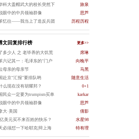
华科大盖帽武大的校长突然下
旅泉
锐眼中的中共领袖群像
思芦
革忆往——我当上了造反兵团
历程历程
博文回复排行榜
更多>>
了多少人 之 老毕养的大饥荒
席琳
革六记其一：毛泽东的“门户
向晚平
0位母亲的母亲节
马黑
国赴京“汇报”要排队哟
随意生活
什么现在没有胡耀邦？
0+1
国民众一定要为trumpism买单
karkar
锐眼中的中共领袖群像
思芦
拿大·美国
倩影
.2亿美元买不来百姓的快乐？
水星98
天必须怼一下哈耶克|辩上海
特有理