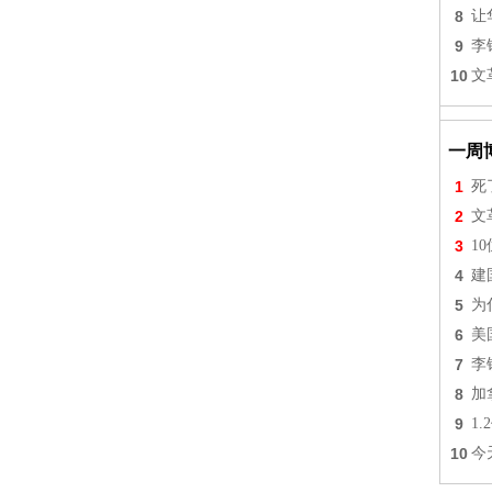
8
让
9
李
10
文
一周
1
死
2
文
3
1
4
建
5
为
6
美
7
李
8
加
9
1
10
今