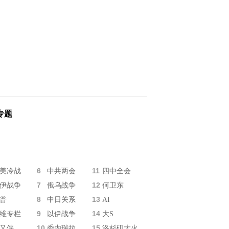
专题
6
11
美冷战
中共两会
四中全会
7
12
伊战争
俄乌战争
何卫东
8
13
普
中日关系
AI
9
14
维专栏
以伊战争
大S
10
15
又侠
委内瑞拉
洛杉矶大火