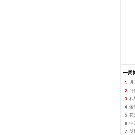
一周
1
进
2
习
3
和
4
这
5
花
6
中
7
胡