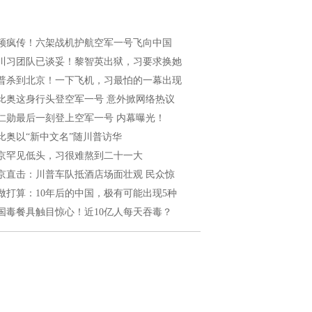
频疯传！六架战机护航空军一号飞向中国
川习团队已谈妥！黎智英出狱，习要求换她
普杀到北京！一下飞机，习最怕的一幕出现
比奥这身行头登空军一号 意外掀网络热议
仁勋最后一刻登上空军一号 内幕曝光！
比奥以“新中文名”随川普访华
京罕见低头，习很难熬到二十一大
京直击：川普车队抵酒店场面壮观 民众惊
做打算：10年后的中国，极有可能出现5种
国毒餐具触目惊心！近10亿人每天吞毒？