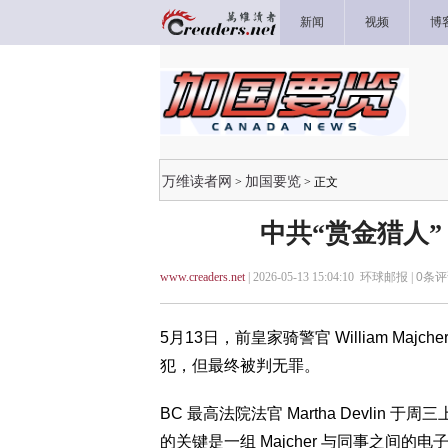
新闻
视频
博
万维读者网
加国要览
>
> 正文
中共“赏金猎人
www.creaders.net
| 2026-05-13 15:04:10 环球邮报 |
0
条评
5月13日，前皇家骑警官 William M
犯，但最终被判无罪。
BC 最高法院法官 Martha Devli
的关键是一组 Majcher 与同事之间的电子