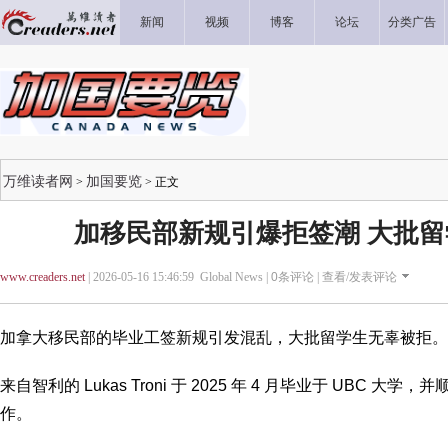
新闻
视频
博客
论坛
分类广告
万维读者网
加国要览
>
> 正文
加移民部新规引爆拒签潮 大批
www.creaders.net
| 2026-05-16 15:46:59 Global News |
0
条评论 |
查看/发表评论
加拿大移民部的毕业工签新规引发混乱，大批留学生无辜被拒。
来自智利的 Lukas Troni 于 2025 年 4 月毕业于 UBC
作。