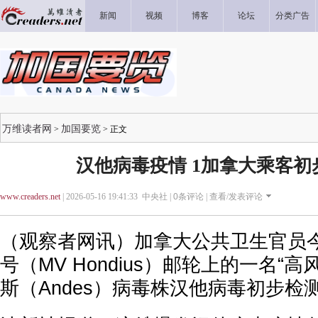
新闻
视频
博客
论坛
分类广告
万维读者网
加国要览
>
> 正文
汉他病毒疫情 1加拿大乘客初
www.creaders.net
| 2026-05-16 19:41:33 中央社 |
0
条评论 |
查看/发表评论
（观察者网讯）加拿大公共卫生官员
号（MV Hondius）邮轮上的一名“
斯（Andes）病毒株汉他病毒初步检