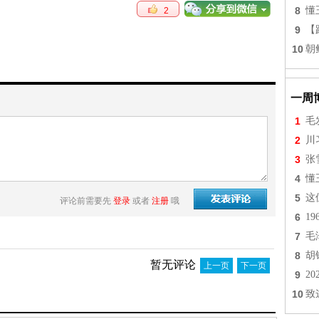
8
懂
2
9
【
10
朝
一周
1
毛
2
川
3
张
4
懂
5
这
评论前需要先
登录
或者
注册
哦
6
1
7
毛
8
胡
暂无评论
上一页
下一页
9
2
10
致