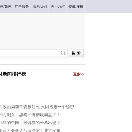
体
/
繁体
广告服务
联系我们
关于万维
登录
/
注册
小时新闻排行榜
更多>>
共政治局前常委被处死 只因透露一个秘密
200万剩女，舔狗经济彻底崩盘了！
026年的中国，最诡异的一幕出现了
坦言将会介入台海冲突！北京发飙