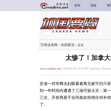
新闻
视频
博
万维读者网
加国要览
>
> 正文
太惨了！加拿大
www.creaders.net
| 2026-05-20 15:07:06 CityNews Toronto
安省一对华裔夫妇眼看着离无家可归只有
到一年时间内遭遇了三场可疑火灾：第一
三次。开发商基于合同条款拒绝任何补偿
了。