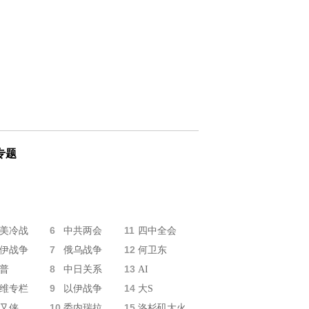
专题
6
11
美冷战
中共两会
四中全会
7
12
伊战争
俄乌战争
何卫东
8
13
普
中日关系
AI
9
14
维专栏
以伊战争
大S
10
15
又侠
委内瑞拉
洛杉矶大火