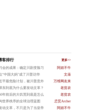
博客排行
更多>>
习会的成果：确定川剧变脸习
阿妞不牛
位“中国大妈”成了川普访华
文庙
近平最危险计划，被川普意外
万维网友来
泽东到底为什么要发动文革？
老贫农
960年前后的大饥荒到底是怎么
老贫农
构世界秩序的全球治理蓝图
孞烎Archer
发动文革，不只是为了当皇帝
阿妞不牛