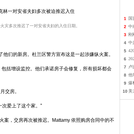
1
国
疑火灾多次推迟了一对安省夫妇的入住日期。
2
中
3
刚
4
中
5
4
底烧毁了他们的新房。杜兰区警方宣布这是一起涉嫌纵火案。
6
2
7
卢
措施，包括增设监控。他们承诺房子会修复，所有损坏都会
8
他
9
爆
5 月交房。
10
美
又一次爱上了这个家。”
火案，交房再次被推迟。Mattamy 依照购房合同中的不