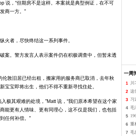
oop 说，“但期房不是这样。本案就是典型例证，在不可
发商一方。”
纵火者，尽快终结这一系列事件。
破案。警方发言人表示案件仍在积极调查中，但暂未透
一周
rista 的伦敦旧居已经出租，搬家用的服务商已取消，去年秋
1
川
新宝宝即将出生，他们不得不重新寻找住处。
2
这
3
习
极其艰难的处境，”Matt 说，“我们原本希望在这个家
4
毛
商能更有人情味、更有同理心，这不仅是我们，也包括
5
1
到任何补偿。”
6
重
7
毛