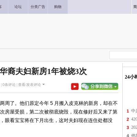
客
论坛
分类广告
购物
简
华裔夫妇新房1年被烧3次
24
 |
0
条评论 |
查看/发表评论
两周了。他们原定今年 5 月搬入皮克林的新房，却在不
1
中
次房屋受损，第二次被彻底烧毁，现在修好后又来了第
2
4
，眼看宝宝将在下月出生，这对夫妇现在连住处都没
3
2
4
他