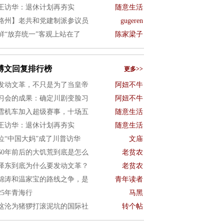
王访华：退休计划再夯实
随意生活
路州】老共和党建制派参议员
gugeren
鲜“放弃统一”客观上站在了
陈家梁子
博文回复排行榜
更多>>
发动文革，不只是为了当皇帝
阿妞不牛
习会的成果：确定川剧变脸习
阿妞不牛
雪机车加入超级赛事，十场五
随意生活
王访华：退休计划再夯实
随意生活
位“中国大妈”成了川普访华
文庙
960年前后的大饥荒到底是怎么
老贫农
泽东到底为什么要发动文革？
老贫农
锦涛和温家宝的路线之争，是
青年读者
025年青海行
马黑
这沦为猪猡打滚泥坑的国际社
转个帖