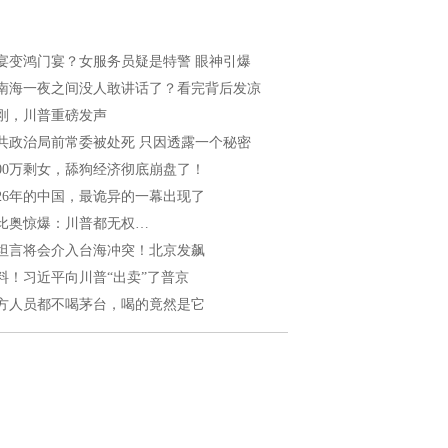
宴变鸿门宴？女服务员疑是特警 眼神引爆
南海一夜之间没人敢讲话了？看完背后发凉
刚，川普重磅发声
共政治局前常委被处死 只因透露一个秘密
200万剩女，舔狗经济彻底崩盘了！
026年的中国，最诡异的一幕出现了
比奥惊爆：川普都无权…
坦言将会介入台海冲突！北京发飙
料！习近平向川普“出卖”了普京
方人员都不喝茅台，喝的竟然是它