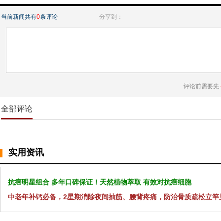
当前新闻共有
0
条评论
分享到：
评论前需要先
全部评论
实用资讯
抗癌明星组合 多年口碑保证！天然植物萃取 有效对抗癌细胞
中老年补钙必备，2星期消除夜间抽筋、腰背疼痛，防治骨质疏松立竿