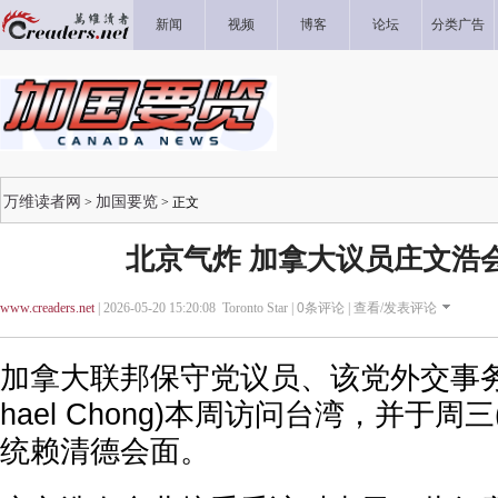
新闻
视频
博客
论坛
分类广告
万维读者网
加国要览
>
> 正文
北京气炸 加拿大议员庄文浩
www.creaders.net
| 2026-05-20 15:20:08 Toronto Star |
0
条评论 |
查看/发表评论
加拿大联邦保守党议员、该党外交事务评
hael Chong)本周访问台湾，并于周三
统赖清德会面。