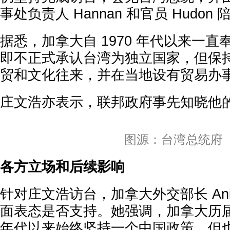
事处负责人 Hannan 和官员 Hudon 
据悉，加拿大自 1970 年代以来一
即不正式承认台湾为独立国家，但保
贸和文化往来，并在当地设有贸易办
庄文浩亦表示，联邦政府事先知晓他
图源：台湾总统府
各方立场和后续影响
针对庄文浩访台，加拿大外交部长 Anita
面表态是否支持。她强调，加拿大历届
年代以来始终坚持一个中国政策，但也