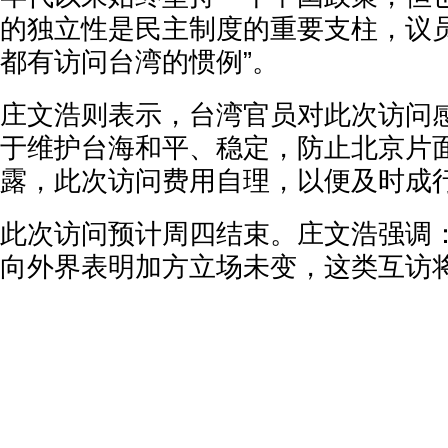
的独立性是民主制度的重要支柱，议
都有访问台湾的惯例”。
庄文浩则表示，台湾官员对此次访问
于维护台海和平、稳定，防止北京片
露，此次访问费用自理，以便及时成
此次访问预计周四结束。庄文浩强调：
向外界表明加方立场未变，这类互访将