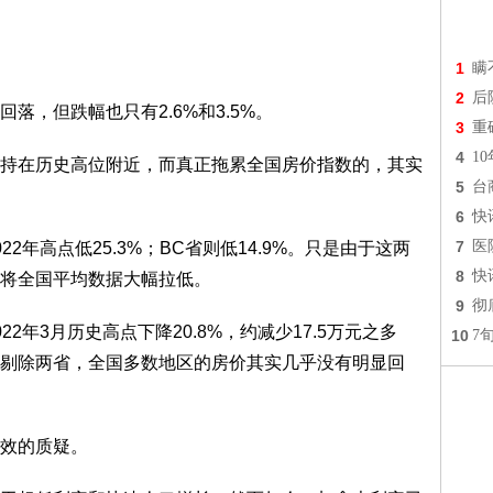
1
瞒
2
后
落，但跌幅也只有2.6%和3.5%。
3
重
4
1
持在历史高位附近，而真正拖累全国房价指数的，其实
5
台
6
快
7
医
2年高点低25.3%；BC省则低14.9%。只是由于这两
8
快
将全国平均数据大幅拉低。
9
彻
2年3月历史高点下降20.8%，约减少17.5万元之多
10
7
剔除两省，全国多数地区的房价其实几乎没有明显回
效的质疑。