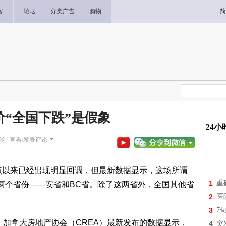
客
论坛
分类广告
购物
简
价“全国下跌”是假象
24
论 |
查看/发表评论
高点以来已经出现明显回调，但最新数据显示，这场所谓
1
重
在两个省份——安省和BC省。除了这两省外，全国其他省
2
医
3
7
com报道：加拿大房地产协会（CREA）最新发布的数据显示，
4
突