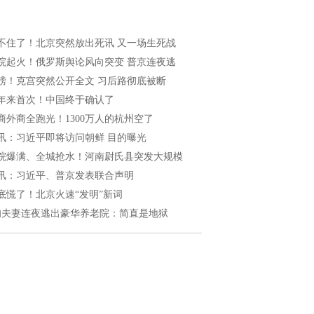
不住了！北京突然放出死讯 又一场生死战
院起火！俄罗斯舆论风向突变 普京连夜逃
磅！克宫突然公开全文 习后路彻底被断
0年来首次！中国终于确认了
商外商全跑光！1300万人的杭州空了
讯：习近平即将访问朝鲜 目的曝光
院爆满、全城抢水！河南尉氏县突发大规模
讯：习近平、普京发表联合声明
底慌了！北京火速“发明”新词
旬夫妻连夜逃出豪华养老院：简直是地狱