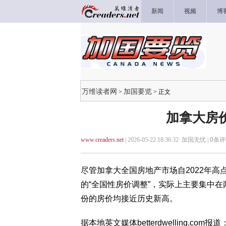
新闻
视频
博
万维读者网
加国要览
>
> 正文
加拿大房
www.creaders.net
| 2026-05-22 18:36:32 加国无忧 |
0
条评
尽管加拿大全国房地产市场自2022年
的“全国性房价调整”，实际上主要集中
份的房价均接近历史新高。
据本地英文媒体betterdwelling.