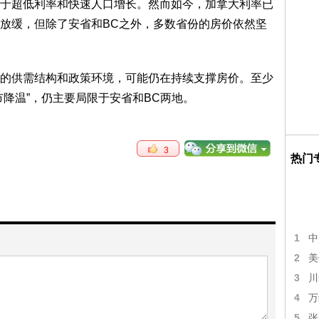
于超低利率和快速人口增长。然而如今，加拿大利率已
放缓，但除了安省和BC之外，多数省份的房价依然坚
的供需结构和政策环境，可能仍在持续支撑房价。至少
市降温”，仍主要局限于安省和BC两地。
3
热门
1
中
2
美
3
川
4
万
5
张