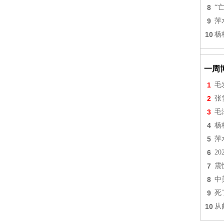
8
“
9
萍
10
杨
一周
1
毛
2
张
3
毛
4
杨
5
萍
6
2
7
震
8
中
9
死
10
从