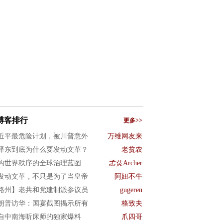
博客排行
更多>>
近平最危险计划，被川普意外
万维网友来
泽东到底为什么要发动文革？
老贫农
构世界秩序的全球治理蓝图
孞烎Archer
发动文革，不只是为了当皇帝
阿妞不牛
路州】老共和党建制派参议员
gugeren
朗普访华：国宴截图揭示所有
格致夫
自中南海听床师的独家爆料
爪四哥