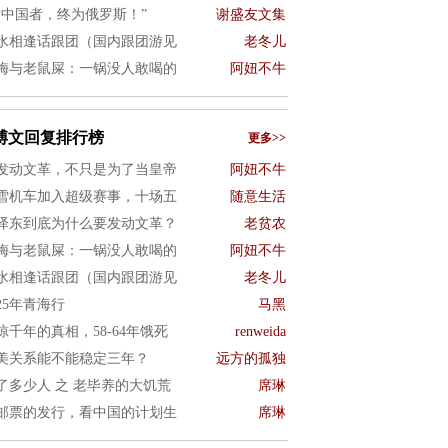
亡中国者，终为俄罗斯！”
谢盛友文集
水相逢话跟团（国内跟团游见
老冬儿
梅与老鼠屎：一锅没人敢喝的
阿妞不牛
博文回复排行榜
更多>>
发动文革，不只是为了当皇帝
阿妞不牛
雪机车加入超级赛事，十场五
随意生活
泽东到底为什么要发动文革？
老贫农
梅与老鼠屎：一锅没人敢喝的
阿妞不牛
水相逢话跟团（国内跟团游见
老冬儿
025年青海行
马黑
惊千年的真相，58-64年饿死
renweida
美关系能不能稳定三年？
远方的孤独
了多少人 之 老毕养的大饥荒
席琳
邮票的发行，看中国的计划生
席琳