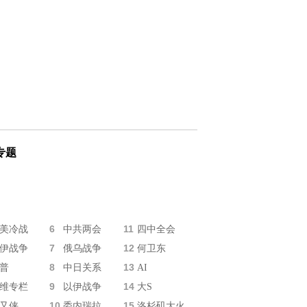
专题
6
11
美冷战
中共两会
四中全会
7
12
伊战争
俄乌战争
何卫东
8
13
普
中日关系
AI
9
14
维专栏
以伊战争
大S
10
15
又侠
委内瑞拉
洛杉矶大火