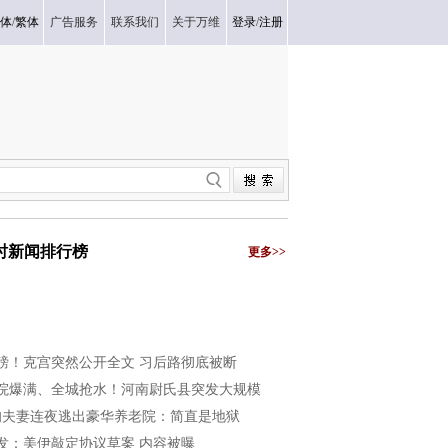
体
/
繁体
广告服务
联系我们
关于万维
登录
/
注册
小时新闻排行榜
更多>>
磅！克宫突然公开全文 习后路彻底被断
院爆满、全城抢水！河南尉氏县突发大规模
旬夫妻连夜逃出豪华养老院：简直是地狱
发：美伊敲定协议草案 内容被曝