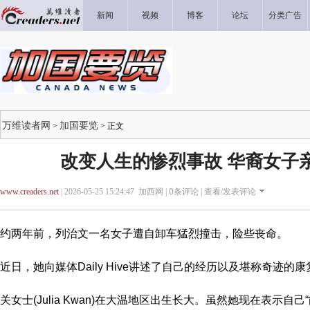
新闻
视频
博客
论坛
分类广告
万维读者网
加国要览
>
> 正文
改变人生的惨烈事故 华裔女子
www.creaders.net
| 2026-05-25 15:24:47 加西网 |
0
条评论 |
查看/发表评论
约两年前，列治文一名女子遭自卸车猛烈撞击，险些丧命。
近日，她向媒体Daily Hive讲述了自己的经历以及堪称奇迹的
关女士(Julia Kwan)在大温地区出生长大。虽然她现在表示自