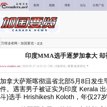
新闻
视频
博客
论坛
分类广告
万维读者网
加国要览
>
> 正文
印度MMA选手逐梦加拿大 却
www.creaders.net
| 2026-05-27 14:31:23 CBC |
0
条评论 |
查看/发表评论
加拿大萨斯喀彻温省北部5月8日发生
件。遇害男子被证实为印度 Kerala 出
斗)选手 Hrishikesh Koloth，年仅27