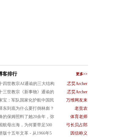
博客排行
更多>>
十四世教宗AI通谕的三大结构
孞烎Archer
十三世教宗《新事物》通谕的
孞烎Archer
家宝：军队国家化护航中国民
万维网友来
泽东到底为什么要打倒林彪？
老贫农
绛的保姆照料了她20余年，弥
体育老师
国航母出海，为何要带足500
弓长贝占郎
整版十五年文革 - 从1966年5
因信称义