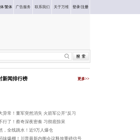
体
/
繁体
广告服务
联系我们
关于万维
登录
/
注册
小时新闻排行榜
更多>>
大异常！董军突然消失 火箭军公开“反习
不行了！蔡奇深夜密奏 习彻底惊呆
然，全线跳水！近9万人爆仓
药味爆棚！川普最新内阁会议释放重磅信号