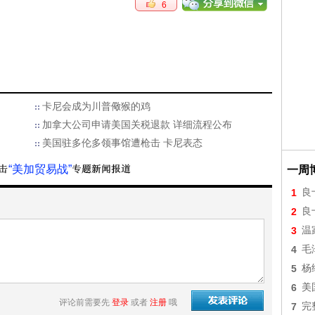
6
卡尼会成为川普儆猴的鸡
加拿大公司申请美国关税退款 详细流程公布
美国驻多伦多领事馆遭枪击 卡尼表态
“美加贸易战”
一周
1
良
2
良
3
温
4
毛
5
杨
6
美
评论前需要先
登录
或者
注册
哦
7
完