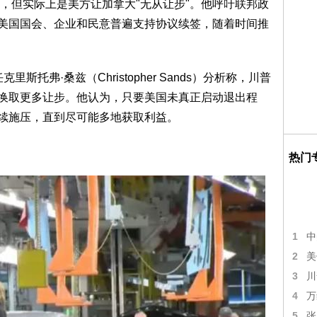
，但实际上是美方让加拿大"无从让步"。他呼吁联邦政
出美国国会、企业和民意普遍支持协议续签，随着时间推
托弗·桑兹（Christopher Sands）分析称，川普
是换取更多让步。他认为，只要美国未真正启动退出程
持续施压，直到尽可能多地获取利益。
热门
1
中
2
美
3
川
4
万
5
张