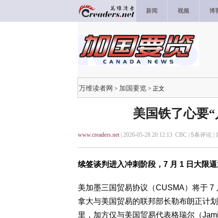
新闻
视频
博
万维读者网
加国要览
>
> 正文
美国铁了心要“
www.creaders.net
| 2026-05-28 20:12:13 CBC |
5
条评论 |
续签谈判进入冲刺阶段，7 月 1 日大限
美加墨三国贸易协议（CUSMA）将于 7
拿大与美国贸易的联邦部长勒布朗正计划
里，加方仅与美国贸易代表格瑞尔（Jami