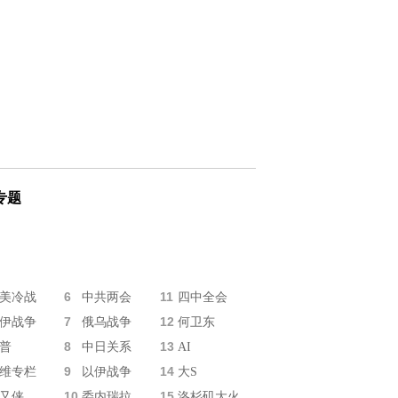
专题
6
11
美冷战
中共两会
四中全会
7
12
伊战争
俄乌战争
何卫东
8
13
普
中日关系
AI
9
14
维专栏
以伊战争
大S
10
15
又侠
委内瑞拉
洛杉矶大火