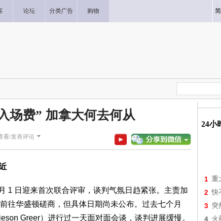
客
论坛
分类广告
购物
简
入场费” 加拿大何去何从
24
查看/发表评论
逼近
1
重
 月 1 日迎来首次联合评审，谈判气氛日趋紧张。主责加
2
快
前往华盛顿磋商，但具体日期尚未公布。过去七个月
3
突
eson Greer）进行过一天面对面会谈，谈判进展缓慢。
4
火