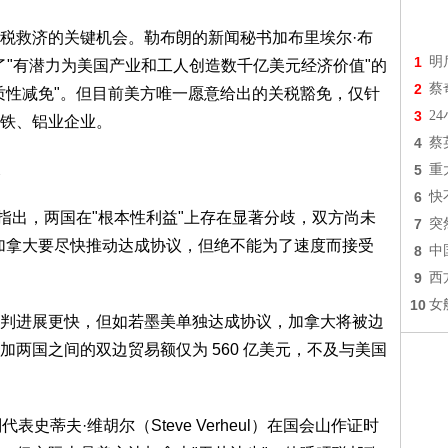
税救济的关键机会。勒布朗的新闻秘书加布里埃尔·布
1
明
加方提出了"有潜力为美国产业和工人创造数千亿美元经济价值"的
2
蔡
质性减免"。但目前美方唯一愿意给出的关税豁免，仅针
3
2
铁、铝业企业。
4
蔡
5
重
6
快
ler）指出，两国在"根本性利益"上存在显著分歧，双方尚未
7
突
加拿大要尽快推动达成协议，但绝不能为了速度而接受
8
中
9
西
10
女
判进展更快，但如若墨美单独达成协议，加拿大将被边
两国之间的双边贸易额仅为 560 亿美元，不及与美国
表史蒂夫·维胡尔（Steve Verheul）在国会山作证时