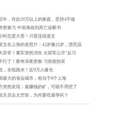
后年，存款20万以上的家庭，坚持4不做
奇密奏习 中南海收到死亡诊断书
4小时态度大变！川普连续发文
英文在上海的老照片：42岁像22岁，漂亮温
大异常！董军突然消失 火箭军公开“反习
不行了！蔡奇深夜密奏 习彻底惊呆
然，全线跳水！近9万人爆仓
国最大的省会城市，相当于8个上海
方突然发现：最赚钱的矿，可能不用挖了
航天员去太空前，为何要吃避孕药？