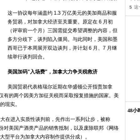
5
这
这一协议每年涵盖约 1.3 万亿美元的美加商品和服
务贸易，对加拿大经济至关重要。原定在 6 月初
（评审前一个月）三国需提交希望调整的内容，但
多方分歧下，谈判陷入僵局。与此同时，美国和墨
西哥已于本周展开双边谈判，并计划 6 月、7 月继
续举行谈判回合。
美国加码"入场费"，加拿大力争关税救济
美国贸易代表格瑞尔近期在华盛顿公开指责加拿
球仅有的两个因美方加征关税而采取报复措施的国家。美
的现实。
48
要求加拿大在进入实质性谈判前，先作出一系列让步，被称
省份对美国产酒类产品的销售抵制，以及废除联邦《网络
ey+ 等大型平台为加拿大内容制作提供分成）。