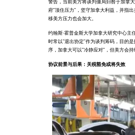
警告，当前美方将谈判僵局归咎于加拿大
府"顶住压力"，坚守加拿大利益，并指
移美方压力也会加大。
约翰斯·霍普金斯大学加拿大研究中心主任克里斯
时常以"退出协定"作为谈判筹码，目的
序，加拿大可以"冷静应对"，但美方会
协议前景与后果：关税豁免或将失效