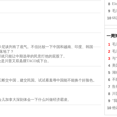
8
Elo
9
毛
10
6
一周
1
毛
谈判有了底气。不信比较一下中国和越南、印度、韩国······
2
毛
落地了？
那就只能让中期选举的民意打他的屁股了。
3
与
是川普又双叒叕TACO或下台。
4
美
5
湖
6
不
天断交中国，建交民国。试试看羞辱中国能不能换个好脸色。
7
告
8
川
会儿加拿大深刻体会一下什么叫做经济霸凌。
9
“
10
他