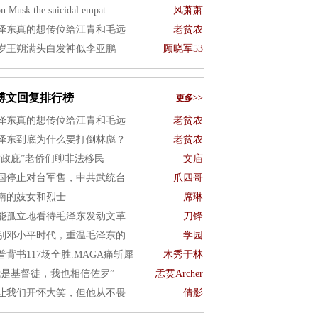
n Musk the suicidal empat
风萧萧
泽东真的想传位给江青和毛远
老贫农
8岁王朔满头白发神似李亚鹏
顾晓军53
博文回复排行榜
更多>>
泽东真的想传位给江青和毛远
老贫农
泽东到底为什么要打倒林彪？
老贫农
“政庇”老侨们聊非法移民
文庙
国停止对台军售，中共武统台
爪四哥
南的妓女和烈士
席琳
能孤立地看待毛泽东发动文革
刀锋
别邓小平时代，重温毛泽东的
学园
普背书117场全胜.MAGA痛斩犀
木秀于林
我是基督徒，我也相信佐罗”
孞烎Archer
让我们开怀大笑，但他从不畏
倩影