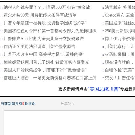
纳税人的钱去哪了？ 川普砸500万 打造“黄金战
法官裁定 将川
霍尔木兹90天 川普把停火条件写成清单
Costco宣布
川普今年最赚十档持股 投资哲学围绕“这9字”
美国迎来“娃娃
美国将红色司令部和第一首都司令部列为恐怖组织
250美元新钞拟
川普账户App上线 为全美儿童开立投资账户
惊！伊万卡佛州
作伪证？美司法部调查川普性侵案原告
川普北京行，让
川普不求改变中国 高关税才是“非常棒的事”
火药味爆棚！川
梅兰妮亚缺席川普儿子婚礼 背后真实内幕曝光
现在没有牌的，
美国人开始厌倦战争 川普犯下2个“致命错误”
自曝体检“完美
搭建巨大擂台！一场史无前例格斗赛将在白宫上演
突发！川普任命
“美国总统川普”
当前新闻共有
9
条评论
分享到：