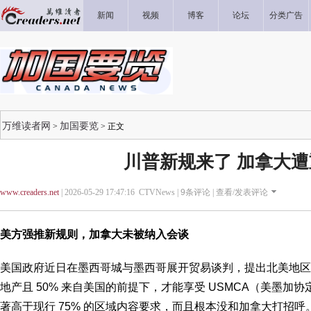
新闻
视频
博客
论坛
分类广告
万维读者网
加国要览
>
> 正文
川普新规来了 加拿大遭
www.creaders.net
| 2026-05-29 17:47:16 CTVNews |
9
条评论 |
查看/发表评论
美方强推新规则，加拿大未被纳入会谈
美国政府近日在墨西哥城与墨西哥展开贸易谈判，提出北美地区制
地产且 50% 来自美国的前提下，才能享受 USMCA（美墨加
著高于现行 75% 的区域内容要求，而且根本没和加拿大打招呼