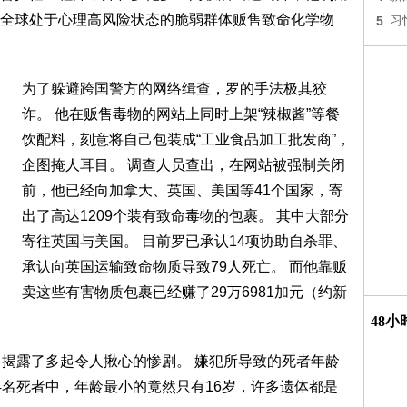
全球处于心理高风险状态的脆弱群体贩售致命化学物
5
习
为了躲避跨国警方的网络缉查，罗的手法极其狡
诈。 他在贩售毒物的网站上同时上架“辣椒酱”等餐
饮配料，刻意将自己包装成“工业食品加工批发商”，
企图掩人耳目。 调查人员查出，在网站被强制关闭
前，他已经向加拿大、英国、美国等41个国家，寄
出了高达1209个装有致命毒物的包裹。 其中大部分
寄往英国与美国。 目前罗已承认14项协助自杀罪、
承认向英国运输致命物质导致79人死亡。 而他靠贩
卖这些有害物质包裹已经赚了29万6981加元（约新
48
，揭露了多起令人揪心的惨剧。 嫌犯所导致的死者年龄
4名死者中，年龄最小的竟然只有16岁，许多遗体都是