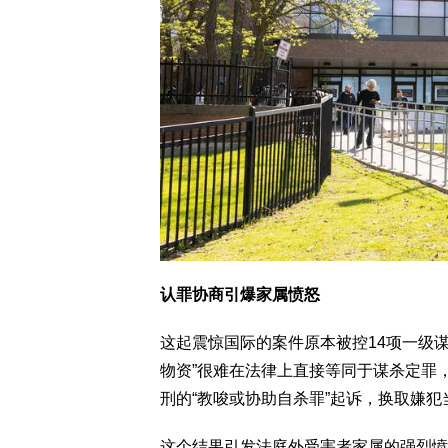
认罪协商引爆家属愤怒
这起震惊国际的案件原本被控14项一级
物资”很难在法律上直接等同于谋杀定罪
刑的“教唆或协助自杀罪”起诉，换取嫌犯
这个结果引发法庭外受害者家属的强烈愤怒。 