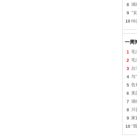
8
湖
9
“
10
6
一周
1
毛
2
毛
3
台
4
与
5
告
6
美
7
湖
8
川
9
家
10
“