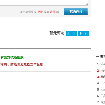
评论前需要先
登录
或者
注册
哦
暂无评论
上一页
下一页
一周
 有效对抗癌细胞
1
温
背疼痛，防治骨质疏松立竿见影
2
毛
3
杨
4
Elo
5
Ka
6
毛
7
完