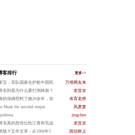
博客排行
更多>>
家宝：军队国家化护航中国民
万维网友来
泽东到底为什么要打倒林彪？
老贫农
绛的保姆照料了她20余年，弥
体育老师
n Musk the suicidal empat
风萧萧
goshima
jingchen
泽东真的想传位给江青和毛远
老贫农
整版十五年文革 - 从1966年5
因信称义