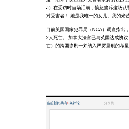
a）在受访时当场泪崩，愤怒痛斥这场认罪
对受害者！ 她是我唯一的女儿、我的光芒、
目前英国国家犯罪局（NCA）调查指出，
2人死亡。 加拿大法官已与英国达成协议
亡）的跨国惨剧一并纳入严厉量刑的考量
当前新闻共有
0
条评论
分享到：