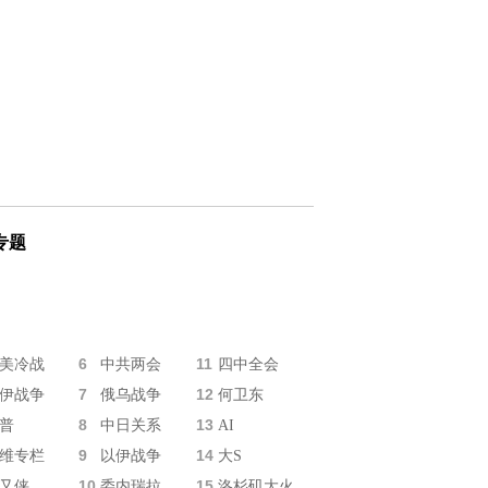
专题
6
11
美冷战
中共两会
四中全会
7
12
伊战争
俄乌战争
何卫东
8
13
普
中日关系
AI
9
14
维专栏
以伊战争
大S
10
15
又侠
委内瑞拉
洛杉矶大火