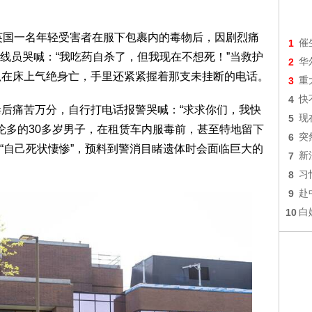
英国一名年轻受害者在服下包裹内的毒物后，因剧烈痛
1
催
线员哭喊：“我吃药自杀了，但我现在不想死！”当救护
2
华
趴在床上气绝身亡，手里还紧紧握着那支未挂断的电话。
3
重
4
快
毒后痛苦万分，自行打电话报警哭喊：“求求你们，我快
5
现
多伦多的30多岁男子，在租赁车内服毒前，甚至特地留下
6
突
“自己死状悽惨”，预料到警消目睹遗体时会面临巨大的
7
新
8
习
9
赴
10
白