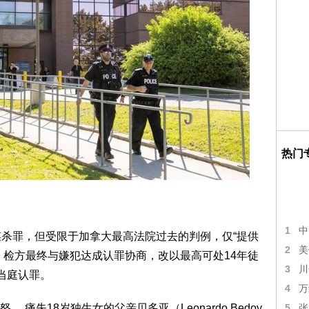
热门
1
中
谋杀罪，但受限于加拿大最高法院过去的判例，仅“提供
2
美
，检方最终与嫌犯达成认罪协商，改以最高可处14年徒
3
川
当庭认罪。
4
万
5
痛失18岁独生女的父亲贝多亚（Leonardo Bedoy
张