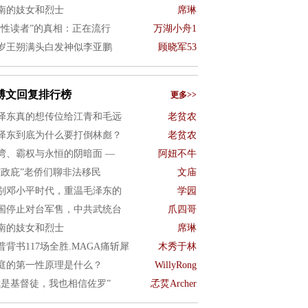
南的妓女和烈士
席琳
女性读者”的真相：正在流行
万湖小舟1
8岁王朔满头白发神似李亚鹏
顾晓军53
博文回复排行榜
更多>>
泽东真的想传位给江青和毛远
老贫农
泽东到底为什么要打倒林彪？
老贫农
湾、霸权与永恒的阴暗面 —
阿妞不牛
“政庇”老侨们聊非法移民
文庙
别邓小平时代，重温毛泽东的
学园
国停止对台军售，中共武统台
爪四哥
南的妓女和烈士
席琳
普背书117场全胜.MAGA痛斩犀
木秀于林
庭的第一性原理是什么？
WillyRong
我是基督徒，我也相信佐罗”
孞烎Archer