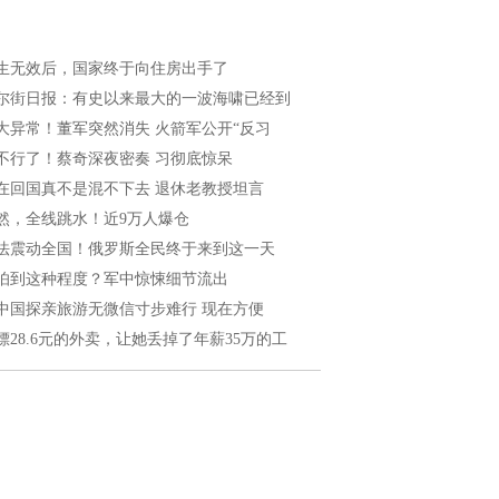
生无效后，国家终于向住房出手了
尔街日报：有史以来最大的一波海啸已经到
大异常！董军突然消失 火箭军公开“反习
不行了！蔡奇深夜密奏 习彻底惊呆
在回国真不是混不下去 退休老教授坦言
然，全线跳水！近9万人爆仓
法震动全国！俄罗斯全民终于来到这一天
怕到这种程度？军中惊悚细节流出
中国探亲旅游无微信寸步难行 现在方便
嫖28.6元的外卖，让她丢掉了年薪35万的工