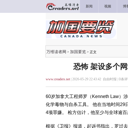
新闻
视频
博
万维读者网
加国要览
>
> 正文
恐怖 架设多个网
www.creaders.net
| 2026-05-29 22:43:42 自由时报 |
0
条评
60岁加拿大工程师罗（Kenneth L
化学毒物与自杀工具。 他在当地时间2
4项罪嫌。 检方估计，他至少与全球逾
根据《卫报》报道，起诉书指出，罗过去