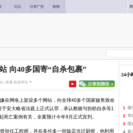
客
论坛
分类广告
购物
简
站 向40多国寄“自杀包裹”
24
论 |
查看/发表评论
aw）涉嫌在网络上架设多个网站，向全球40多个国家贩售致命
1
催
9日于安大略省法庭上正式认罪，承认教唆与协助自杀等1
2
华
百起死亡案例有关，全案预计今年9月正式宣判。
3
现
曾担任工程师，并在多伦多一间饭店当过厨师，他利用
4
新