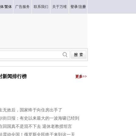
体
/
繁体
广告服务
联系我们
关于万维
登录
/
注册
小时新闻排行榜
更多>>
生无效后，国家终于向住房出手了
尔街日报：有史以来最大的一波海啸已经到
在回国真不是混不下去 退休老教授坦言
法震动全国！俄罗斯全民终于来到这一天