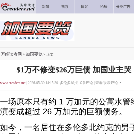
新闻
视频
博客
论坛
分类广告
万维读者网
加国要览
>
> 正文
$1万不修变$26万巨债 加国业主
www.creaders.net
| 2026-05-30 14:15:30 多伦多星报 |
0
条评论 |
查看/发表评论
一场原本只有约 1 万加元的公寓水
演变成超过 26 万加元的巨额债务。
如今，一名居住在多伦多北约克的男