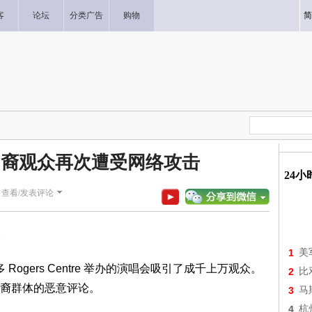
客
论坛
分类广告
购物
简
印裔观众再次遭受网络攻击
24
|
查看/发表评论
1
美
多伦多 Rogers Centre 举办的演唱会吸引了成千上万观众。
2
比
裔群体的恶意评论。
3
马
4
杭