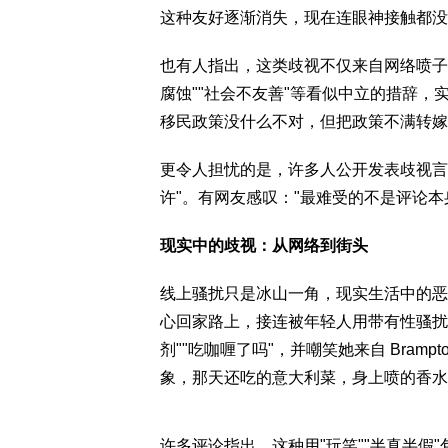
这种友好逐渐消失，现在连眼神接触都没
也有人指出，这类歧视不仅来自网络喷子
腐蚀""社会不友善"等看似中立的措辞，
移民政策没什么不对，但把政策不满转嫁
更令人担忧的是，许多人公开发表歧视言
许"。有网友感叹："最难受的不是评论
现实中的歧视：从网络到街头
线上骚扰只是冰山一角，现实生活中的恶
心回家路上，接连被年轻人用带有性骚扰
剂""吃咖喱了吗"，并嘲笑她来自 Bram
象，那天还吃的意大利菜，身上喷的香水
许多评论指出，这种用"玩笑""半真半假