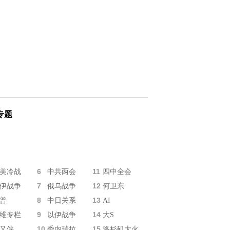
专题
6
11
美冷战
中共两会
四中全会
7
12
伊战争
俄乌战争
何卫东
8
13
普
中日关系
AI
9
14
维专栏
以伊战争
大S
10
15
又侠
委内瑞拉
洛杉矶大火