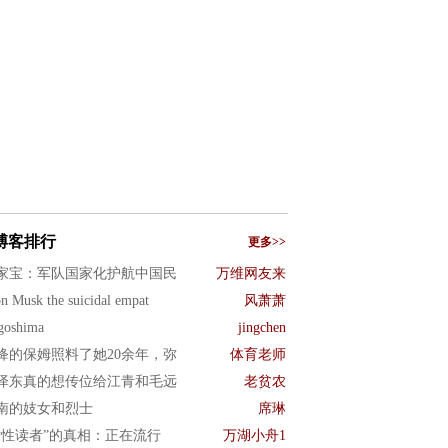
博客排行
更多>>
家宝：军队国家化护航中国民
万维网友来
n Musk the suicidal empat
风萧萧
goshima
jingchen
绛的保姆照料了她20余年，弥
体育老师
泽东真的想传位给江青和毛远
老贫农
南的妓女和烈士
席琳
女性读者”的真相：正在流行
万湖小舟1