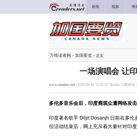
新闻
视频
博
万维读者网
加国要览
>
> 正文
一场演唱会 让
www.creaders.net
| 2026-06-01 15:45:07 Reddit |
1
条评论 
多伦多音乐会后，印度裔观众遭网络攻击
印度著名歌手 Diljit Dosanjh 日前在
但活动结束后，网上充斥着大量针对印度