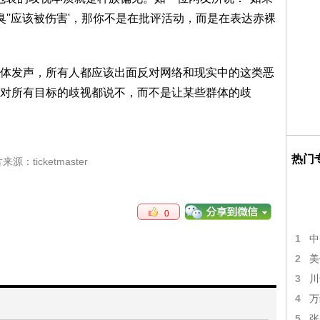
臭''应该被伤害'，那你不是在批评活动，而是在表达赤裸
体发声，所有人都应该出面反对网络和现实中的这类恶
对所有目标的歧视都说不，而不是让某些群体的歧
热门
来源：ticketmaster
0
1
中
2
美
3
川
4
万
5
张