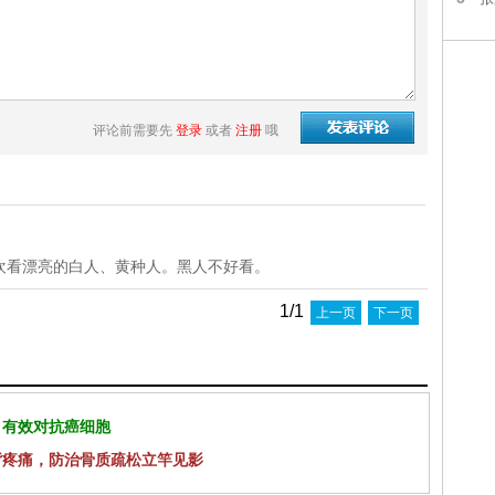
评论前需要先
登录
或者
注册
哦
欢看漂亮的白人、黄种人。黑人不好看。
1/1
上一页
下一页
 有效对抗癌细胞
背疼痛，防治骨质疏松立竿见影