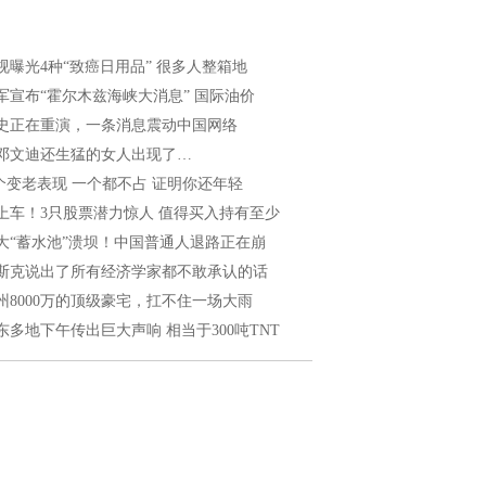
视曝光4种“致癌日用品” 很多人整箱地
军宣布“霍尔木兹海峡大消息” 国际油价
史正在重演，一条消息震动中国网络
邓文迪还生猛的女人出现了…
 个变老表现 一个都不占 证明你还年轻
上车！3只股票潜力惊人 值得买入持有至少
大“蓄水池”溃坝！中国普通人退路正在崩
斯克说出了所有经济学家都不敢承认的话
州8000万的顶级豪宅，扛不住一场大雨
东多地下午传出巨大声响 相当于300吨TNT