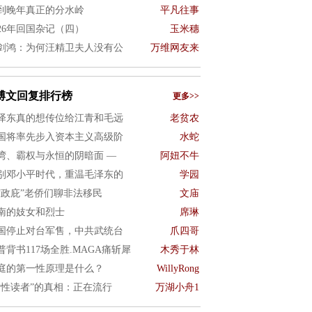
到晚年真正的分水岭
平凡往事
026年回国杂记（四）
玉米穗
剑鸿：为何汪精卫夫人没有公
万维网友来
博文回复排行榜
更多>>
泽东真的想传位给江青和毛远
老贫农
国将率先步入资本主义高级阶
水蛇
湾、霸权与永恒的阴暗面 —
阿妞不牛
别邓小平时代，重温毛泽东的
学园
“政庇”老侨们聊非法移民
文庙
南的妓女和烈士
席琳
国停止对台军售，中共武统台
爪四哥
普背书117场全胜.MAGA痛斩犀
木秀于林
庭的第一性原理是什么？
WillyRong
女性读者”的真相：正在流行
万湖小舟1