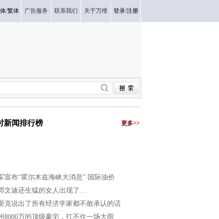
体
/
繁体
广告服务
联系我们
关于万维
登录
/
注册
小时新闻排行榜
更多>>
军宣布“霍尔木兹海峡大消息” 国际油价
邓文迪还生猛的女人出现了…
斯克说出了所有经济学家都不敢承认的话
州8000万的顶级豪宅，扛不住一场大雨