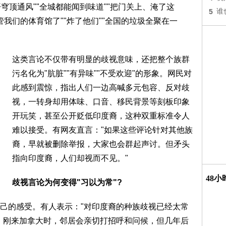
开穹顶通风""全城都能闻到味道""把门关上、淹了这
5
谁
管我们的体育馆了""炸了他们""全国的垃圾全聚在一
这类言论不仅带有明显的歧视意味，还把整个族群
污名化为"肮脏""有异味""不受欢迎"的形象。网民对
此感到震惊，指出人们一边高喊多元包容、反对歧
视，一转身却用体味、口音、移民背景等刻板印象
开玩笑，甚至公开贬低印度裔，这种双重标准令人
难以接受。有网友直言："如果这些评论针对其他族
裔，早就被删除举报，大家也会群起声讨。但矛头
指向印度裔，人们却视而不见。"
48
歧视言论为何变得"习以为常"?
己的感受。有人表示："对印度裔的种族歧视已经太常
，刚来加拿大时，邻居会亲切打招呼和问候，但几年后