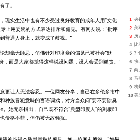
有了。
1
央
，现实生活中也有不少受过良好教育的成年人用"文化
2
美
实际上用委婉的方式表达排斥和偏见。有网友说："批评
3
历
到普通人身上，就变成了歧视。"
4
比
论却毫无顾忌，仿佛针对印度裔的偏见已被社会"默
5
3
本身，而是大家都觉得这样说没问题，没人会受到谴责。"
6
快
7
两
8
马
9
杭
意更让人无法容忍。一位网友分享，自己在多伦多市中
10
美
和种族冒犯意味的言语调戏，对方当众问"要不要除臭
pton。她无奈指出，自己既不符合"典型印度人"的刻板印
也价格不菲，但仍被无故骚扰。
"包装的歧视本质就是种族偏见。如一位网友所说："如果