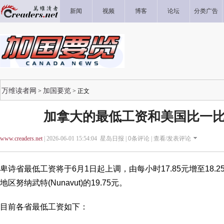
新闻
视频
博客
论坛
分类广告
万维读者网
加国要览
>
> 正文
加拿大的最低工资和美国比一比
www.creaders.net
| 2026-06-01 15:54:04 星岛日报 |
0
条评论 |
查看/发表评论
卑诗省最低工资将于6月1日起上调，由每小时17.85元增至18
地区努纳武特(Nunavut)的19.75元。
目前各省最低工资如下：