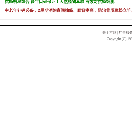
抗癌明星组合 多年口碑保证！天然植物萃取 有效对抗癌细胞
中老年补钙必备，2星期消除夜间抽筋、腰背疼痛，防治骨质疏松立竿
关于本站
|
广告服
Copyright (C) 199