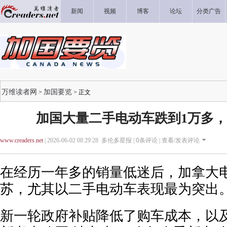
新闻
视频
博客
论坛
分类广告
万维读者网
加国要览
>
> 正文
加国大量二手电动车跌到1万多
www.creaders.net
| 2026-06-02 08:29:28 多伦多星报 |
0
条评论 |
查看/发表评论
在经历一年多的销量低迷后，加拿大
苏，尤其以二手电动车表现最为突出
新一轮政府补贴降低了购车成本，以