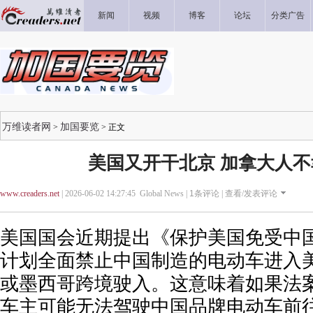
新闻
视频
博客
论坛
分类广告
万维读者网
加国要览
>
> 正文
美国又开干北京 加拿大人不
www.creaders.net
| 2026-06-02 14:27:45 Global News |
1
条评论 |
查看/发表评论
美国国会近期提出《保护美国免受中
计划全面禁止中国制造的电动车进入
或墨西哥跨境驶入。这意味着如果法
车主可能无法驾驶中国品牌电动车前