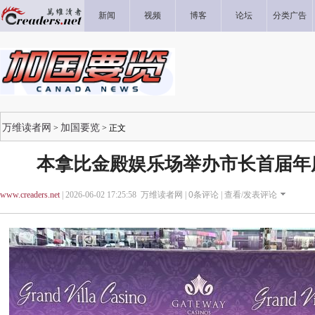
新闻
视频
博客
论坛
分类广告
万维读者网
加国要览
>
> 正文
本拿比金殿娱乐场举办市长首届年
www.creaders.net
| 2026-06-02 17:25:58 万维读者网 |
0
条评论 |
查看/发表评论