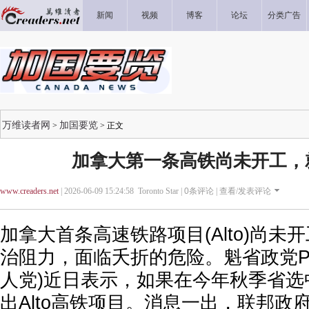
新闻
视频
博客
论坛
分类广告
万维读者网
加国要览
>
> 正文
加拿大第一条高铁尚未开工，
www.creaders.net
| 2026-06-09 15:24:58 Toronto Star |
0
条评论 |
查看/发表评论
加拿大首条高速铁路项目(Alto)尚未
治阻力，面临夭折的危险。魁省政党Parti 
人党)近日表示，如果在今年秋季省选
出Alto高铁项目。消息一出，联邦政