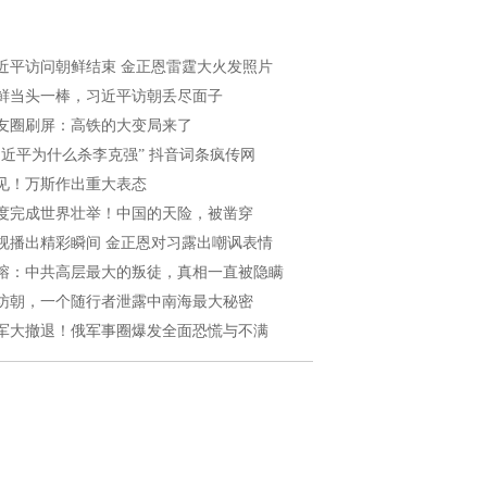
近平访问朝鲜结束 金正恩雷霆大火发照片
鲜当头一棒，习近平访朝丢尽面子
友圈刷屏：高铁的大变局来了
习近平为什么杀李克强” 抖音词条疯传网
见！万斯作出重大表态
度完成世界壮举！中国的天险，被凿穿
视播出精彩瞬间 金正恩对习露出嘲讽表情
榕：中共高层最大的叛徒，真相一直被隐瞒
访朝，一个随行者泄露中南海最大秘密
军大撤退！俄军事圈爆发全面恐慌与不满