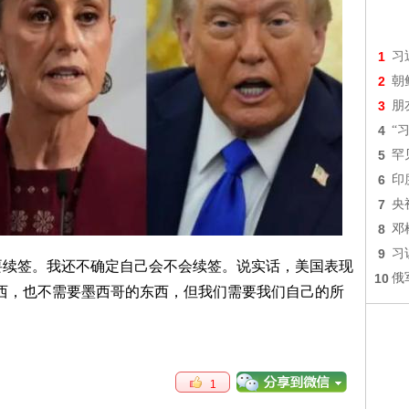
1
习
2
朝
3
朋
4
“
5
罕
6
印
7
央
8
邓
9
习
需要续签。我还不确定自己会不会续签。说实话，美国表现
10
俄
西，也不需要墨西哥的东西，但我们需要我们自己的所
1