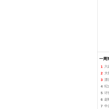
一周
1
六
2
大
3
漂
4
纪
5
讨
6
赵
7
中