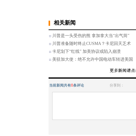
相关新闻
川普是一头受伤的熊 拿加拿大当“出气筒”
川普准备随时终止CUSMA？卡尼回天乏术
卡尼划下“红线” 加美协议或陷入崩溃
美驻加大使：绝不允许中国电动车转进美国
当前新闻共有
0
条评论
分享到：