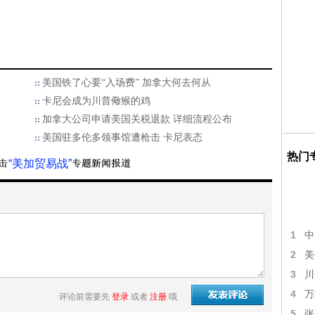
美国铁了心要“入场费” 加拿大何去何从
卡尼会成为川普儆猴的鸡
加拿大公司申请美国关税退款 详细流程公布
美国驻多伦多领事馆遭枪击 卡尼表态
热门
“美加贸易战”
1
中
2
美
3
川
4
万
评论前需要先
登录
或者
注册
哦
5
张