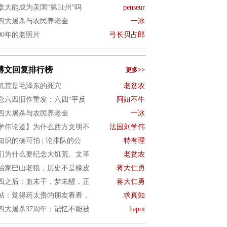
拿大能成为美国“第51州”吗
penseur
四大屠杀与农民养老金
一冰
900年的老照片
弓长贝占郎
博文回复排行榜
更多>>
饥荒是毛泽东的死穴
老贫农
念六四旧作重发：六四“平反
阿妞不牛
四大屠杀与农民养老金
一冰
学伟论道】为什么西方文明不
法国刘学伟
知识的确可怕 | 论排队的公
特有理
们为什么要纪念大饥荒、文革
老贫农
治家巴山老狼，历史不是橡皮
蒋大仁勇
四之后：血未干，梦未醒，正
蒋大仁勇
帖：觉得药太贵的朋友看看，
求真知
四大屠杀37周年：记忆不能被
hapoi