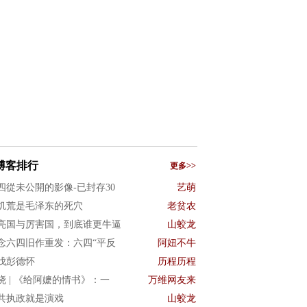
博客排行
更多>>
四從未公開的影像-已封存30
艺萌
饥荒是毛泽东的死穴
老贫农
亮国与厉害国，到底谁更牛逼
山蛟龙
念六四旧作重发：六四“平反
阿妞不牛
伐彭德怀
历程历程
晓 | 《给阿嬷的情书》：一
万维网友来
共执政就是演戏
山蛟龙