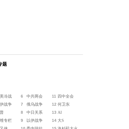
专题
6
11
美冷战
中共两会
四中全会
7
12
伊战争
俄乌战争
何卫东
8
13
普
中日关系
AI
9
14
维专栏
以伊战争
大S
10
15
又侠
委内瑞拉
洛杉矶大火