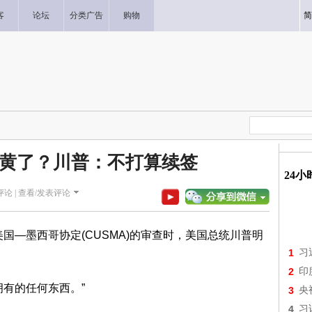
客
论坛
分类广告
购物
简
黄了？川普：不打算续签
24
论 |
查看/发表评论
美国—墨西哥协定(CUSMA)的审查时，美国总统川普明
1
习
2
印
拥有的任何东西。”
3
央
4
习