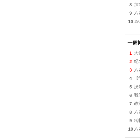
8
加
9
六
10
1
一周
1
大
2
纪
3
六
4
【
5
没
6
我
7
政
8
六
9
转
10
六