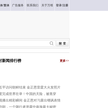
体
/
繁体
广告服务
联系我们
关于万维
登录
/
注册
小时新闻排行榜
更多>>
近平访问朝鲜结束 金正恩雷霆大火发照片
度完成世界壮举！中国的天险，被凿穿
视播出精彩瞬间 金正恩对习露出嘲讽表情
访朝，一个随行者泄露中南海最大秘密