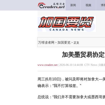
新闻
视频
博
万维读者网
加国要览
>
> 正文
加美墨贸易协定
www.creaders.net
| 2026-06-10 14:44:08 CTV News |
0
条评
周三(6月10日)，被问及即将对加拿大—
确表示：“我不打算续签。”
总统说：“我们并不需要加拿大或墨西哥