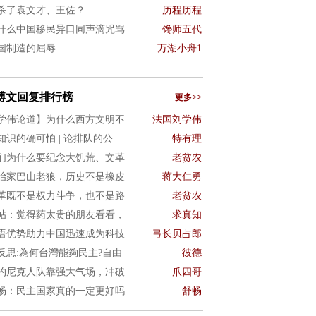
杀了袁文才、王佐？
历程历程
什么中国移民异口同声滴咒骂
馋师五代
国制造的屈辱
万湖小舟1
博文回复排行榜
更多>>
学伟论道】为什么西方文明不
法国刘学伟
知识的确可怕 | 论排队的公
特有理
们为什么要纪念大饥荒、文革
老贫农
治家巴山老狼，历史不是橡皮
蒋大仁勇
革既不是权力斗争，也不是路
老贫农
帖：觉得药太贵的朋友看看，
求真知
语优势助力中国迅速成为科技
弓长贝占郎
4反思:為何台灣能夠民主?自由
彼德
约尼克人队靠强大气场，冲破
爪四哥
畅：民主国家真的一定更好吗
舒畅