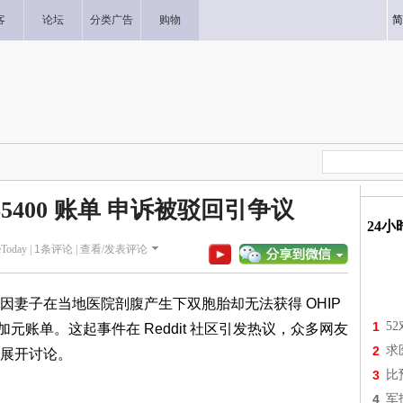
客
论坛
分类广告
购物
简
5400 账单 申诉被驳回引争议
24
eToday |
1
条评论 |
查看/发表评论
因妻子在当地医院剖腹产生下双胞胎却无法获得 OHIP
1
5
加元账单。这起事件在 Reddit 社区引发热议，众多网友
2
求
展开讨论。
3
比
4
军