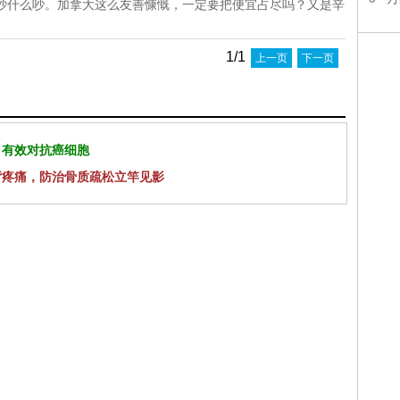
”，吵什么吵。加拿大这么友善慷慨，一定要把便宜占尽吗？又是辛
1/1
上一页
下一页
 有效对抗癌细胞
背疼痛，防治骨质疏松立竿见影