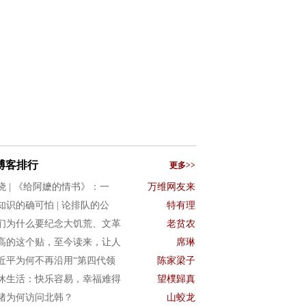
博客排行
更多>>
晓 | 《给阿嬷的情书》：一
万维网友来
知识的确可怕 | 论排队的公
特有理
们为什么要纪念大饥荒、文革
老贫农
高的这个贴，至今读来，让人
席琳
近平为何不再沿用“第四代领
陈家梁子
休生活：快乐容易，幸福难得
望樸歸真
猪为何访问北韩？
山蛟龙