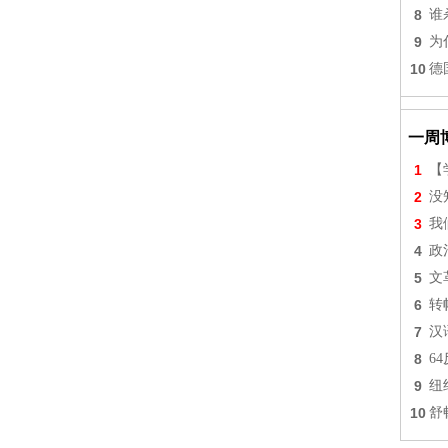
8
谁
9
为
10
德
一周
1
【
2
没
3
我
4
政
5
文
6
转
7
汉
8
6
9
纽
10
舒