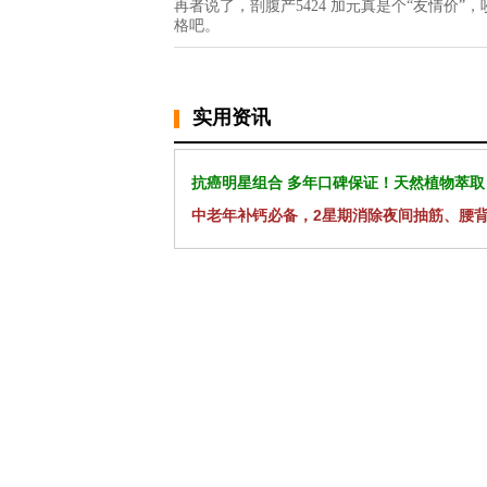
再者说了，剖腹产5424 加元真是个“友情价
格吧。
实用资讯
抗癌明星组合 多年口碑保证！天然植物萃取
中老年补钙必备，2星期消除夜间抽筋、腰