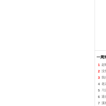
一周
1
赵
2
没
3
我
4
老
5
习
6
退
7
溪