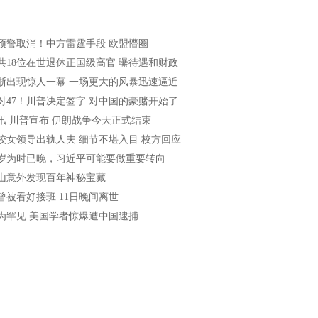
预警取消！中方雷霆手段 欧盟懵圈
共18位在世退休正国级高官 曝待遇和财政
浙出现惊人一幕 一场更大的风暴迅速逼近
2对47！川普决定签字 对中国的豪赌开始了
讯 川普宣布 伊朗战争今天正式结束
校女领导出轨人夫 细节不堪入目 校方回应
6岁为时已晚，习近平可能要做重要转向
山意外发现百年神秘宝藏
曾被看好接班 11日晚间离世
为罕见 美国学者惊爆遭中国逮捕