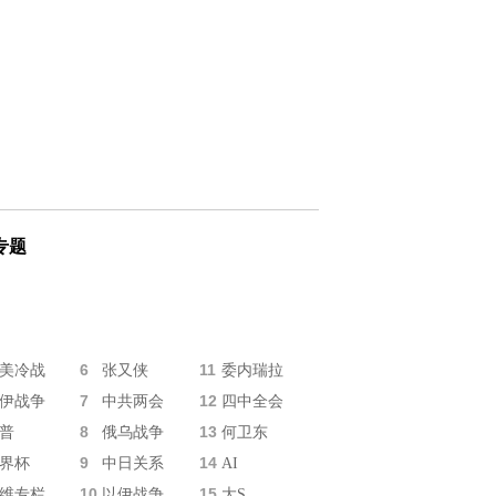
专题
6
11
美冷战
张又侠
委内瑞拉
7
12
伊战争
中共两会
四中全会
8
13
普
俄乌战争
何卫东
9
14
界杯
中日关系
AI
10
15
维专栏
以伊战争
大S