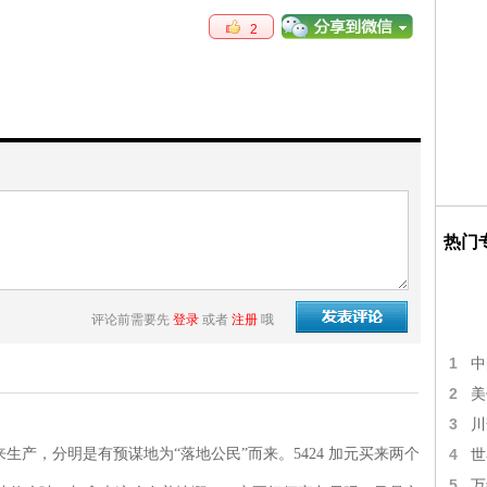
2
热门
评论前需要先
登录
或者
注册
哦
1
中
2
美
3
川
产，分明是有预谋地为“落地公民”而来。5424 加元买来两个
4
世
5
万