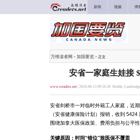
新闻
视频
博
万维读者网
加国要览
>
> 正文
安省一家庭生娃接 $
www.creaders.net
| 2026-06-13 09:26:28 Reddit, Cambridg
安省剑桥市一对临时外籍工人家庭，近期
（安省健康保险计划）报销，收到 5424 
围绕加拿大医保政策、费用负担与公平性
关键原因：时间“错位”致医保不覆盖