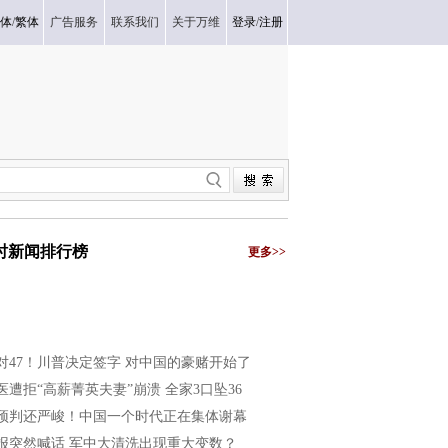
体
/
繁体
广告服务
联系我们
关于万维
登录
/
注册
小时新闻排行榜
更多>>
2对47！川普决定签字 对中国的豪赌开始了
医遭拒“高薪菁英夫妻”崩溃 全家3口坠36
预判还严峻！中国一个时代正在集体谢幕
报突然喊话 军中大清洗出现重大变数？