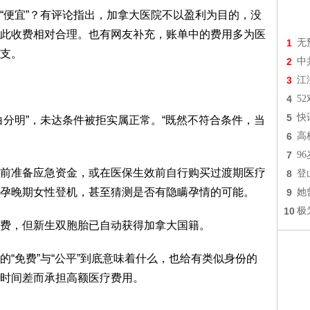
“便宜”？有评论指出，加拿大医院不以盈利为目的，没
此收费相对合理。也有网友补充，账单中的费用多为医
1
无
支。
2
中
3
江
4
5
5
快
白分明”，未达条件被拒实属正常。“既然不符合条件，当
6
高
7
9
前准备应急资金，或在医保生效前自行购买过渡期医疗
8
登
孕晚期女性登机，甚至猜测是否有隐瞒孕情的可能。
9
她
10
极
费，但新生双胞胎已自动获得加拿大国籍。
“免费”与“公平”到底意味着什么，也给有类似身份的
时间差而承担高额医疗费用。