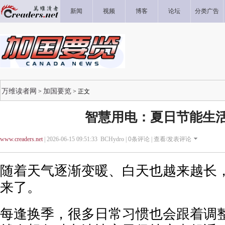
新闻
视频
博客
论坛
分类广告
万维读者网
加国要览
>
> 正文
智慧用电：夏日节能生
www.creaders.net
| 2026-06-15 09:51:33 BCHydro |
0
条评论 |
查看/发表评论
随着天气逐渐变暖、白天也越来越长
来了。
每逢换季，很多日常习惯也会跟着调