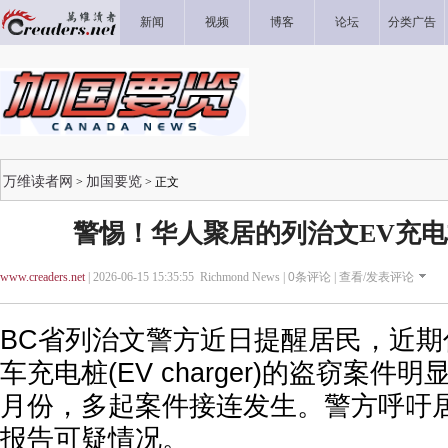
新闻
视频
博客
论坛
分类广告
万维读者网
加国要览
>
> 正文
警惕！华人聚居的列治文EV充
www.creaders.net
| 2026-06-15 15:35:55 Richmond News |
0
条评论 |
查看/发表评论
BC省列治文警方近日提醒居民，近
车充电桩(EV charger)的盗窃案件
月份，多起案件接连发生。警方呼吁
报告可疑情况。