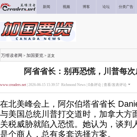
新闻
视频
博客
论坛
分类广告
万维读者网
加国要览
>
> 正文
阿省省长：别再恐慌，川普每次
www.creaders.net
| 2026-06-15 15:39:57 Richmond News |
0
条评论 |
查看/发表评论
在北美峰会上，阿尔伯塔省省长 Daniell
与美国总统川普打交道时，加拿大方
关税威胁就陷入恐慌。她认为，谈判
是个商人，总有多套选择方案。