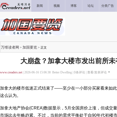
新闻
视频
博客
论坛
分类广告
万维读者网
加国要览
>
> 正文
大崩盘？加拿大楼市发出前所未
www.creaders.net
| 2026-06-16 15:06:38 Better Dwelling |
0
条评论 |
查看/发表评论
加拿大的楼市低迷正式结束了——至少在一小部分买家看来如此
这么认为。
加拿大地产协会(CREA)数据显示，5月全国房价上涨，但成
市场比去年略趋紧。不过，当前的需求平衡处于自90年代初楼