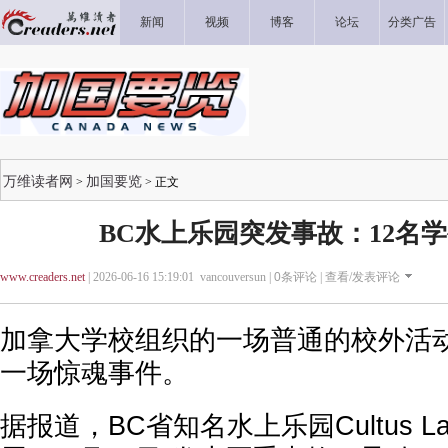
新闻
视频
博客
论坛
分类广告
万维读者网
加国要览
>
> 正文
BC水上乐园突发事故：12名
www.creaders.net
| 2026-06-16 15:19:01 vancouversun |
0
条评论 |
查看/发表评论
加拿大学校组织的一场普通的校外活
一场惊魂事件。
据报道，BC省知名水上乐园Cultus Lake