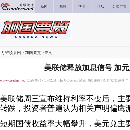
新闻
视频
博客
论坛
分类广告
万维读者网
加国要览
>
> 正文
美联储释放加息信号 加
www.creaders.net
| 2026-06-17 15:42:01 The Globe and Mail |
0
条评论 |
查看/发表评论
美联储周三宣布维持利率不变后，主
转跌，投资者普遍认为相关声明偏鹰
短期国债收益率大幅攀升，美元兑主