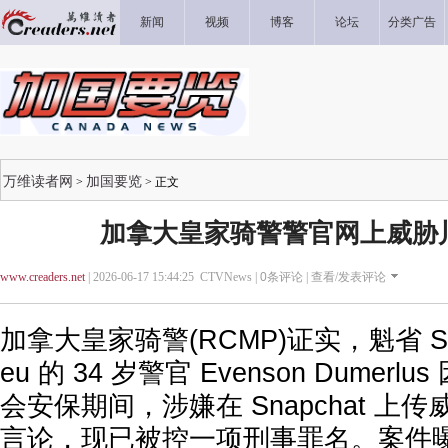
新闻
视频
博客
论坛
分类广告
万维读者网
加国要览
>
> 正文
加拿大皇家骑警警官网上威胁
www.creaders.net
| 2026-06-17 15:44:25 CTVNews |
0
条评论 |
查看/发表评论
加拿大皇家骑警(RCMP)证实，魁省 St-Jea
eu 的 34 岁警官 Evenson Dumerlus
会安保期间，涉嫌在 Snapchat 上
言论，现已被控一项刑事罪名。案件