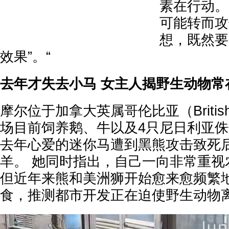
素在行动。
可能转而攻
想，既然要
效果”。“
去年才失去小马 女主人揭野生动物常
摩尔位于加拿大英属哥伦比亚（British 
场目前饲养鹅、牛以及4只尼日利亚侏
去年心爱的迷你马遭到黑熊攻击致死
羊。 她同时指出，自己一向非常重视
但近年来熊和美洲狮开始愈来愈频繁
食，推测都市开发正在迫使野生动物