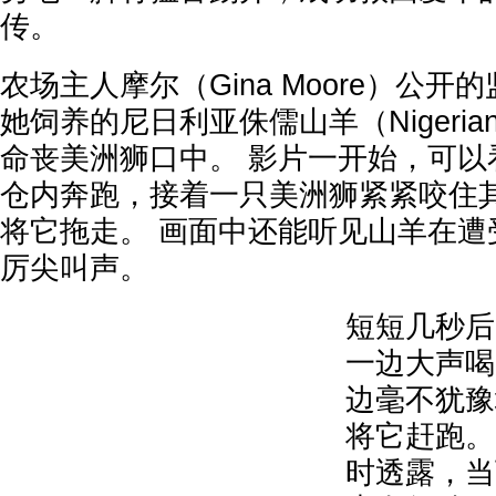
传。
农场主人摩尔（Gina Moore）公
她饲养的尼日利亚侏儒山羊（Nigerian d
命丧美洲狮口中。 影片一开始，可以
仓内奔跑，接着一只美洲狮紧紧咬住
将它拖走。 画面中还能听见山羊在遭
厉尖叫声。
短短几秒后
一边大声喝
边毫不犹豫
将它赶跑。
时透露，当