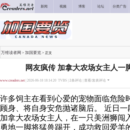
新闻
视频
博客
论坛
分类广告
万维读者网
加国要览
>
> 正文
网友疯传 加拿大农场女主人一
www.creaders.net
| 2026-06-18 18:14:20 TVBS |
2
条评论 |
查看/发表评论
许多饲主在看到心爱的宠物面临危险
顾身、将自身安危抛诸脑后。 近日一
加拿大农场女主人，在一只美洲狮闯
勇地一脚将猛兽踢开，成功救回爱羊