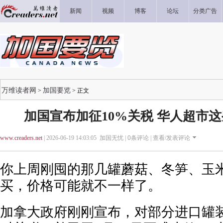
新闻
视频
博客
论坛
分类广告
万维读者网
加国要览
>
> 正文
加国宣布加征10%关税 华人超市
www.creaders.net
| 2026-06-19 14:03:05 加国无忧 |
0
条评论 |
查看/发表评论
你上周刚囤的那几罐蘑菇、冬笋、玉
买，价格可能就不一样了。
加拿大政府刚刚宣布，对部分进口罐装